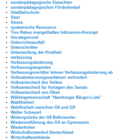
sonderpädagogische Gutachten
sonderpädagogischen Förderbedarf
Stadtteilschule
Start
Stress
systemische Ressource
Ties Rabes mangelhaftes Inklusions-Konzept
Uncategorized
Unterrichtsausfall
Unterschriften
Unterwerfung der Kindheit
verfassung
Verfassungsänderung
Verfassungsexperten
Verfassungsrechtler lehnen Verfassungsänderung ab
Volksabstimmungsverfahren verhindert
Volksentscheid des Volkes
Volksentscheid für Vorlagen des Senats
Volksentscheid von Oben
Wählergemeinschaft "Hamburger Bürger-Liste"
Wahlfreiheit
Wahlfreiheit zwischen G8 und G9
Walter Scheuerl
Widersprüche der G8 Befürworter
Wiedereinführung des G9 an Gymnasien
Wiederholen
Wirtschaftsstandort Deutschland
Wirtschaftsverbände