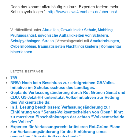
Doch das kommt allzu häufig zu kurz. Experten fordern mehr
Schulpsychologen.”:
http://www.news4teachers.de/uber-uns/
Veröffentlicht unter
Aktuelles
,
Gewalt in der Schule
,
Mobbing
,
Prüfungsangst
,
psychische Auffälligkeiten von Schülern
,
Schulpychologen
,
Stress
|
Verschlagwortet mit
Amokdrohungen
,
Cybermobbing
,
traumatisierten Flüchtlingskindern
|
Kommentar
hinterlassen
LETZTE BEITRÄGE
759
NRW: Noch kein Beschluss zur erfolgreichen G9-Volks-
Initiative im Schulausschuss des Landtages.
Geplante Verfassungsänderung durch Rot-Grünen Senat und
CDU: G9-Jetzt-HH unterstützt Volks-Initiativen zur Rettung
des Volksentscheids:
In 1. Lesung beschlossen: Verfassungsänderung zur
Einführung von “Senats-Volksentscheiden von Oben” führt
zu massiven Einschränkungen der echten “Volksentscheide
des Volkes”
Experten für Verfassungsrecht kritisieren Rot-Grüne Pläne
zur Verfassungsänderung für die Einführung eines
generellen “Senats-Volksentscheids”