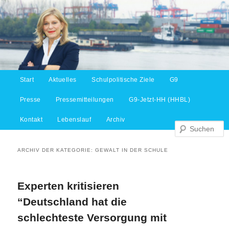
Hauptmenü
Start
Aktuelles
Schulpolitische Ziele
G9
Zum Inhalt wechseln
Zum sekundären Inhalt wechseln
S
Presse
Pressemitteilungen
G9-Jetzt-HH (HHBL)
Kontakt
Lebenslauf
Archiv
ARCHIV DER KATEGORIE:
GEWALT IN DER SCHULE
Experten kritisieren
“Deutschland hat die
schlechteste Versorgung mit