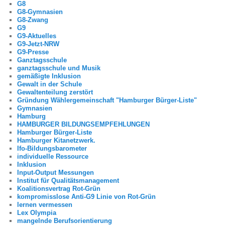
G8
G8-Gymnasien
G8-Zwang
G9
G9-Aktuelles
G9-Jetzt-NRW
G9-Presse
Ganztagsschule
ganztagsschule und Musik
gemäßigte Inklusion
Gewalt in der Schule
Gewaltenteilung zerstört
Gründung Wählergemeinschaft "Hamburger Bürger-Liste"
Gymnasien
Hamburg
HAMBURGER BILDUNGSEMPFEHLUNGEN
Hamburger Bürger-Liste
Hamburger Kitanetzwerk.
Ifo-Bildungsbarometer
individuelle Ressource
Inklusion
Input-Output Messungen
Institut für Qualitätsmanagement
Koalitionsvertrag Rot-Grün
kompromisslose Anti-G9 Linie von Rot-Grün
lernen vermessen
Lex Olympia
mangelnde Berufsorientierung