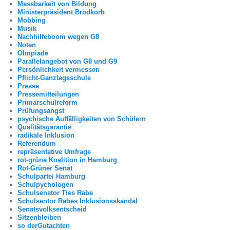
Messbarkeit von Bildung
Ministerpräsident Brodkorb
Mobbing
Musik
Nachhilfeboom wegen G8
Noten
Olmpiade
Parallelangebot von G8 und G9
Persönlichkeit vermessen
Pflicht-Ganztagsschule
Presse
Pressemitteilungen
Primarschulreform
Prüfungsangst
psychische Auffälligkeiten von Schülern
Qualitätsgarantie
radikale Inklusion
Referendum
repräsentative Umfrage
rot-grüne Koalition in Hamburg
Rot-Grüner Senat
Schulpartei Hamburg
Schulpychologen
Schulsenator Ties Rabe
Schulsentor Rabes Inklusionsskandal
Senatsvolksentscheid
Sitzenbleiben
so derGutachten