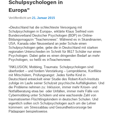
Schulpsychologen in
Europa”
Veröffentlicht am
21. Januar 2015
«Deutschland hat die schlechteste Versorgung mit
Schulpsychologen in Europa», erklärte Klaus Seifried vom
Bundesverband Deutscher Psychologen (BDP) im Online-
Bildungsmagazin “Teachersnews”. Während es in Skandinavien,
USA, Kanada oder Neuseeland an jeder Schule einen
Schulpsychologen gebe, gebe die in Deutschland mit starken
regionalen Unterschieden im Schnitt für 8617 Schüler nur einen
Psychologen. Dabei gebe es einen dringenden Bedarf an mehr
Psychologen, so heißt es inTeachersnews:
“INKLUSION, Mobbing, Traumata: Schulpsychologen sind
überfordert – und fordern Verstärkung – Lernprobleme, Konflikte
mit Mitschülern, Prüfungsangst: Jedes fünfte Kind in
Deutschland entwickelt einer Studie des Robert-Koch-Instituts
zufolge im Laufe seiner Schulzeit psychische Auffälligkeiten. Und
die Probleme nehmen zu: Inklusion, immer mehr Krisen- und
Notfallberatung etwa bei oder Unfällen, immer mehr Fälle von
Cybermobbing unter Schülern und eine wachsende Za
hl von
traumatisierten Flüchtlingskindern in deutschen Schulen. Und
eigentlich sollen sich Schulpsychologen auch um die Lehrer
kümmern: um Stressabbau und Gesundheitsvorsorge bei
Pädagogen beispielsweise.