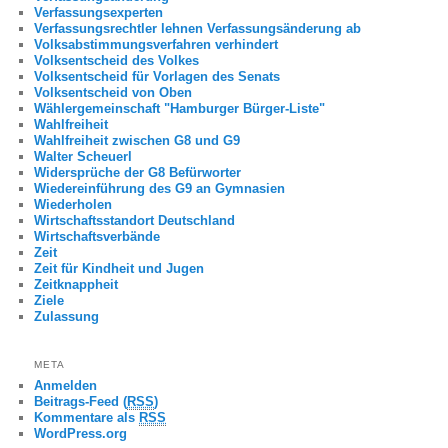
Verfassungsexperten
Verfassungsrechtler lehnen Verfassungsänderung ab
Volksabstimmungsverfahren verhindert
Volksentscheid des Volkes
Volksentscheid für Vorlagen des Senats
Volksentscheid von Oben
Wählergemeinschaft "Hamburger Bürger-Liste"
Wahlfreiheit
Wahlfreiheit zwischen G8 und G9
Walter Scheuerl
Widersprüche der G8 Befürworter
Wiedereinführung des G9 an Gymnasien
Wiederholen
Wirtschaftsstandort Deutschland
Wirtschaftsverbände
Zeit
Zeit für Kindheit und Jugen
Zeitknappheit
Ziele
Zulassung
META
Anmelden
Beitrags-Feed (
RSS
)
Kommentare als
RSS
WordPress.org