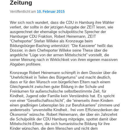
Zeitung
Veröffentlicht am
10. Februar 2015
Wer sich noch wundert, dass die CDU in Hamburg ihre Wähler
verliert, der sollte in der jetzigen Ausgabe der ZEIT lesen, wie
ausgerechnet der ehemalige schulpolitische Sprecher der
Hamburger CDU Fraktion, Robert Heinemann, ZEIT
“Chefreporter” Stefan Willeke als Kronzeuge beim
Bildungsbürger-Bashing unterstützt: “Die Kassierer” heißt das
Dossier, in dem Chefreporter Willeke seine These über die
angebliche “Lüge von der armen Mittelschicht” vorstellt, die
seiner Meinung nach in Wirklichkeit von ihren eigenen massiven
Abgaben profitiere.
Kronzeuge Robert Heinemann schimpft in dem Dossier über die
“Unehrlichkeit in Teilen des Bürgertums” und macht deutlich,
dass er für den Wunsch von bürgerlichen Eltern nach einem
Gleichgewicht zwischen guter Bildung in der Schule und
Freiräumen für außerschulische selbstbestimmte Zeit, für
Kindheit, Jugend oder Familie kein Verständnis hat. Es spricht
von einer “Gesellschaftsschicht”, die “einerseits ihren Kindern
einen gradlinigen Lebensplan bis zur Berufskarriere” zimmere und
andererseits “unverstellte Kindheit.. frei vom Effizienzdenken der
Ökonomie” wünsche. Robert Heinemann, der über ein Jahrzehnt
die Schulpolitik der CDU Hamburg mitprägte, spottet damit über
Mittelschicht-Eltern, die sich humanistische Bildung für ihre
Kinder wünschen, die dem Menschen und nicht dem