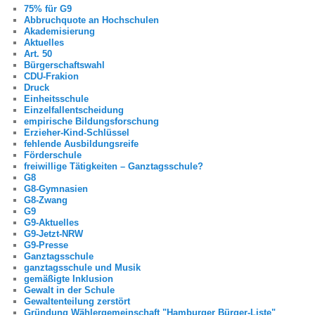
75% für G9
Abbruchquote an Hochschulen
Akademisierung
Aktuelles
Art. 50
Bürgerschaftswahl
CDU-Frakion
Druck
Einheitsschule
Einzelfallentscheidung
empirische Bildungsforschung
Erzieher-Kind-Schlüssel
fehlende Ausbildungsreife
Förderschule
freiwillige Tätigkeiten – Ganztagsschule?
G8
G8-Gymnasien
G8-Zwang
G9
G9-Aktuelles
G9-Jetzt-NRW
G9-Presse
Ganztagsschule
ganztagsschule und Musik
gemäßigte Inklusion
Gewalt in der Schule
Gewaltenteilung zerstört
Gründung Wählergemeinschaft "Hamburger Bürger-Liste"