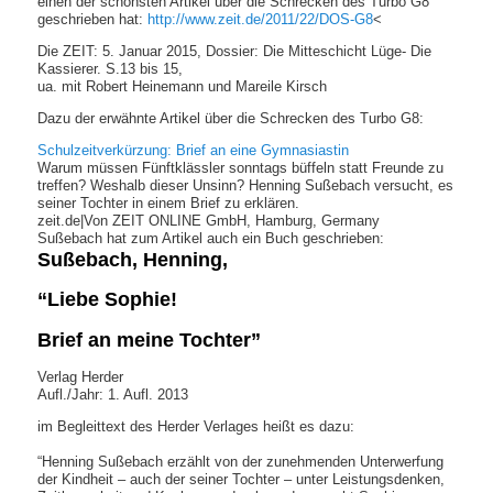
einen der schönsten Artikel über die Schrecken des Turbo G8
geschrieben hat:
http://www.zeit.de/2011/22/DOS-G8
<
Die ZEIT: 5. Januar 2015, Dossier: Die Mitteschicht Lüge- Die
Kassierer. S.13 bis 15,
ua. mit Robert Heinemann und Mareile Kirsch
Dazu der erwähnte Artikel über die Schrecken des Turbo G8:
Schulzeitverkürzung: Brief an eine Gymnasiastin
Warum müssen Fünftklässler sonntags büffeln statt Freunde zu
treffen? Weshalb dieser Unsinn? Henning Sußebach versucht, es
seiner Tochter in einem Brief zu erklären.
zeit.de
|
Von ZEIT ONLINE GmbH, Hamburg, Germany
Sußebach hat zum Artikel auch ein Buch geschrieben:
Sußebach, Henning,
“Liebe Sophie!
Brief an meine Tochter”
Verlag Herder
Aufl./Jahr: 1. Aufl. 2013
im Begleittext des Herder Verlages heißt es dazu:
“Henning Sußebach erzählt von der zunehmenden Unterwerfung
der Kindheit – auch der seiner Tochter – unter Leistungsdenken,