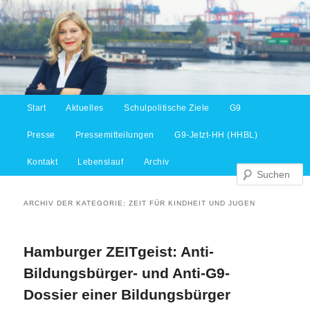
Hauptmenü
Start
Aktuelles
Schulpolitische Ziele
G9
Zum Inhalt wechseln
Zum sekundären Inhalt wechseln
S
Presse
Pressemitteilungen
G9-Jetzt-HH (HHBL)
Kontakt
Lebenslauf
Archiv
ARCHIV DER KATEGORIE:
ZEIT FÜR KINDHEIT UND JUGEN
Hamburger ZEITgeist: Anti-
Bildungsbürger- und Anti-G9-
Dossier einer Bildungsbürger