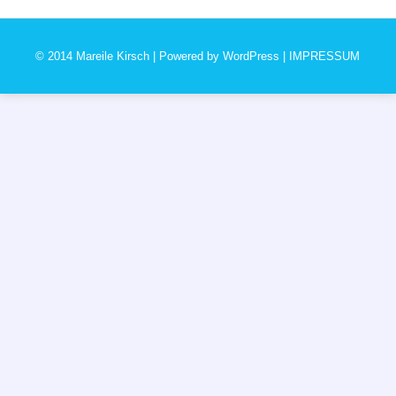
© 2014 Mareile Kirsch | Powered by
WordPress
|
IMPRESSUM