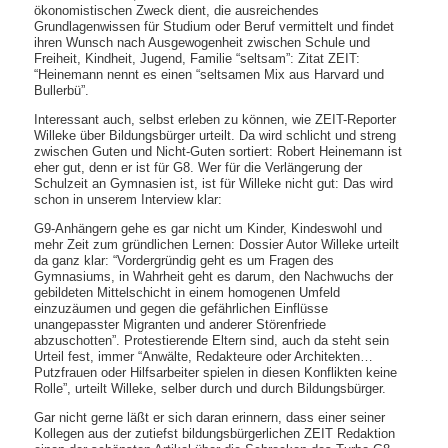
ökonomistischen Zweck dient, die ausreichendes
Grundlagenwissen für Studium oder Beruf vermittelt und findet
ihren Wunsch nach Ausgewogenheit zwischen Schule und
Freiheit, Kindheit, Jugend, Familie “seltsam”: Zitat ZEIT:
“Heinemann nennt es einen “seltsamen Mix aus Harvard und
Bullerbü”.
Interessant auch, selbst erleben zu können, wie ZEIT-Reporter
Willeke über Bildungsbürger urteilt. Da wird schlicht und streng
zwischen Guten und Nicht-Guten sortiert: Robert Heinemann ist
eher gut, denn er ist für G8. Wer für die Verlängerung der
Schulzeit an Gymnasien ist, ist für Willeke nicht gut: Das wird
schon in unserem Interview klar:
G9-Anhängern gehe es gar nicht um Kinder, Kindeswohl und
mehr Zeit zum gründlichen Lernen: Dossier Autor Willeke urteilt
da ganz klar: “Vordergründig geht es um Fragen des
Gymnasiums, in Wahrheit geht es darum, den Nachwuchs der
gebildeten Mittelschicht in einem homogenen Umfeld
einzuzäumen und gegen die gefährlichen Einflüsse
unangepasster Migranten und anderer Störenfriede
abzuschotten”. Protestierende Eltern sind, auch da steht sein
Urteil fest, immer “Anwälte, Redakteure oder Architekten…
Putzfrauen oder Hilfsarbeiter spielen in diesen Konflikten keine
Rolle”, urteilt Willeke, selber durch und durch Bildungsbürger.
Gar nicht gerne läßt er sich daran erinnern, dass einer seiner
Kollegen aus der zutiefst bildungsbürgerlichen ZEIT Redaktion