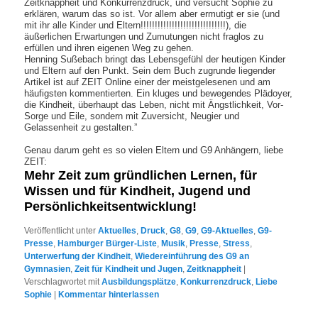
Zeitknappheit und Konkurrenzdruck, und versucht Sophie zu
erklären, warum das so ist. Vor allem aber ermutigt er sie (und
mit ihr alle Kinder und Eltern!!!!!!!!!!!!!!!!!!!!!!!!!!!!!!), die
äußerlichen Erwartungen und Zumutungen nicht fraglos zu
erfüllen und ihren eigenen Weg zu gehen.
Henning Sußebach bringt das Lebensgefühl der heutigen Kinder
und Eltern auf den Punkt. Sein dem Buch zugrunde liegender
Artikel ist auf ZEIT Online einer der meistgelesenen und am
häufigsten kommentierten. Ein kluges und bewegendes Plädoyer,
die Kindheit, überhaupt das Leben, nicht mit Ängstlichkeit, Vor-
Sorge und Eile, sondern mit Zuversicht, Neugier und
Gelassenheit zu gestalten.”
Genau darum geht es so vielen Eltern und G9 Anhängern, liebe
ZEIT:
Mehr Zeit zum gründlichen Lernen, für
Wissen und für Kindheit, Jugend und
Persönlichkeitsentwicklung!
Veröffentlicht unter
Aktuelles
,
Druck
,
G8
,
G9
,
G9-Aktuelles
,
G9-
Presse
,
Hamburger Bürger-Liste
,
Musik
,
Presse
,
Stress
,
Unterwerfung der Kindheit
,
Wiedereinführung des G9 an
Gymnasien
,
Zeit für Kindheit und Jugen
,
Zeitknappheit
|
Verschlagwortet mit
Ausbildungsplätze
,
Konkurrenzdruck
,
Liebe
Sophie
|
Kommentar hinterlassen