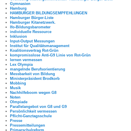
Gymnasien
Hamburg
HAMBURGER BILDUNGSEMPFEHLUNGEN
Hamburger Bürger-Liste
Hamburger Kitanetzwerk.
Ifo-Bildungsbarometer
individuelle Ressource
Inklusion
Input-Output Messungen
Institut für Qualitätsmanagement
Koalitionsvertrag Rot-Grün
kompromisslose Anti-G9 Linie von Rot-Grün
lernen vermessen
Lex Olympia
mangelnde Berufsorientierung
Messbarkeit von Bildung
Ministerpräsident Brodkorb
Mobbing
Musik
Nachhilfeboom wegen G8
Noten
Olmpiade
Parallelangebot von G8 und G9
Persönlichkeit vermessen
Pflicht-Ganztagsschule
Presse
Pressemitteilungen
Primarschulreform