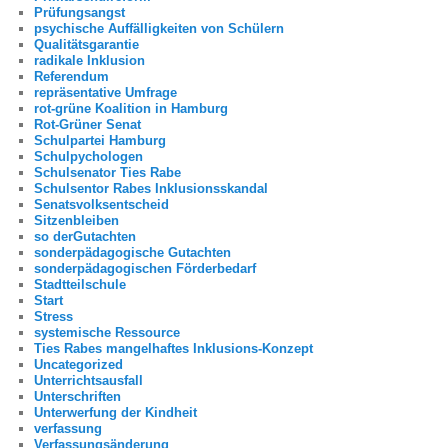
Prüfungsangst
psychische Auffälligkeiten von Schülern
Qualitätsgarantie
radikale Inklusion
Referendum
repräsentative Umfrage
rot-grüne Koalition in Hamburg
Rot-Grüner Senat
Schulpartei Hamburg
Schulpychologen
Schulsenator Ties Rabe
Schulsentor Rabes Inklusionsskandal
Senatsvolksentscheid
Sitzenbleiben
so derGutachten
sonderpädagogische Gutachten
sonderpädagogischen Förderbedarf
Stadtteilschule
Start
Stress
systemische Ressource
Ties Rabes mangelhaftes Inklusions-Konzept
Uncategorized
Unterrichtsausfall
Unterschriften
Unterwerfung der Kindheit
verfassung
Verfassungsänderung