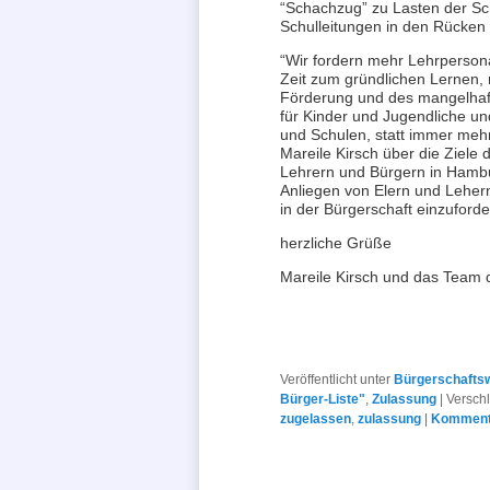
“Schachzug” zu Lasten der Sc
Schulleitungen in den Rücken f
“Wir fordern mehr Lehrperson
Zeit zum gründlichen Lernen,
Förderung und des mangelhaf
für Kinder und Jugendliche 
und Schulen, statt immer meh
Mareile Kirsch über die Ziele
Lehrern und Bürgern in Hambur
Anliegen von Elern und Lehern
in der Bürgerschaft einzuforde
herzliche Grüße
Mareile Kirsch und das Team 
Veröffentlicht unter
Bürgerschafts
Bürger-Liste"
,
Zulassung
|
Verschl
zugelassen
,
zulassung
|
Kommenta