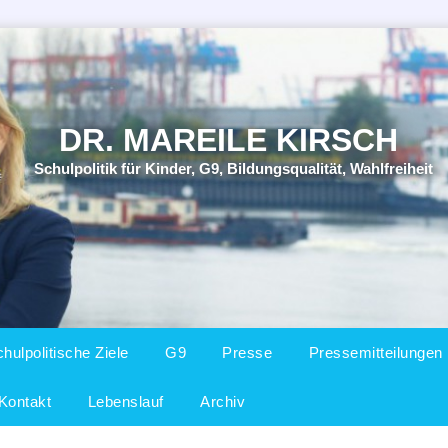
DR. MAREILE KIRSCH
Schulpolitik für Kinder, G9, Bildungsqualität, Wahlfreiheit
chseln
hulpolitische Ziele
G9
Presse
Pressemitteilungen
Kontakt
Lebenslauf
Archiv