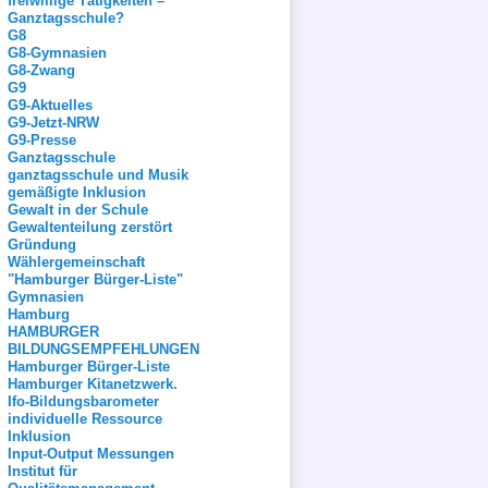
freiwillige Tätigkeiten –
Ganztagsschule?
G8
G8-Gymnasien
G8-Zwang
G9
G9-Aktuelles
G9-Jetzt-NRW
G9-Presse
Ganztagsschule
ganztagsschule und Musik
gemäßigte Inklusion
Gewalt in der Schule
Gewaltenteilung zerstört
Gründung
Wählergemeinschaft
"Hamburger Bürger-Liste"
Gymnasien
Hamburg
HAMBURGER
BILDUNGSEMPFEHLUNGEN
Hamburger Bürger-Liste
Hamburger Kitanetzwerk.
Ifo-Bildungsbarometer
individuelle Ressource
Inklusion
Input-Output Messungen
Institut für