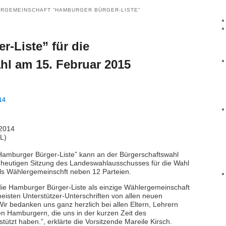
RGEMEINSCHAFT “HAMBURGER BÜRGER-LISTE”
-Liste” für die
hl am 15. Februar 2015
14
 2014
L)
ie “Hamburger Bürger-Liste” kann an der Bürgerschaftswahl
r heutigen Sitzung des Landeswahlausschusses für die Wahl
ls Wählergemeinschft neben 12 Parteien.
 die Hamburger Bürger-Liste als einzige Wählergemeinschaft
eisten Unterstützer-Unterschriften von allen neuen
Wir bedanken uns ganz herzlich bei allen Eltern, Lehrern
n Hamburgern, die uns in der kurzen Zeit des
ützt haben.”, erklärte die Vorsitzende Mareile Kirsch.