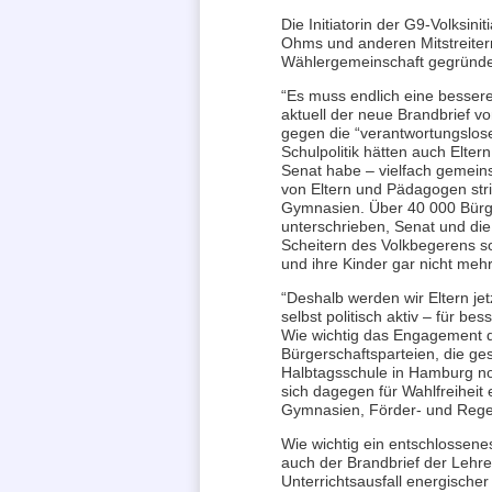
Die Initiatorin der G9-Volksinit
Ohms und anderen Mitstreite
Wählergemeinschaft gegründe
“Es muss endlich eine bessere
aktuell der neue Brandbrief vo
gegen die “verantwortungslose
Schulpolitik hätten auch Elter
Senat habe – vielfach gemein
von Eltern und Pädagogen str
Gymnasien. Über 40 000 Bürg
unterschrieben, Senat und die
Scheitern des Volkbegerens s
und ihre Kinder gar nicht meh
“Deshalb werden wir Eltern je
selbst politisch aktiv – für bes
Wie wichtig das Engagement de
Bürgerschaftsparteien, die ge
Halbtagsschule in Hamburg no
sich dagegen für Wahlfreihei
Gymnasien, Förder- und Regel
Wie wichtig ein entschlossene
auch der Brandbrief der Lehrer
Unterrichtsausfall energischer