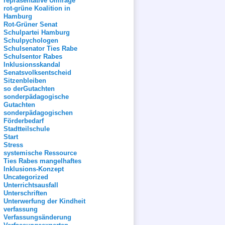
repräsentative Umfrage
rot-grüne Koalition in
Hamburg
Rot-Grüner Senat
Schulpartei Hamburg
Schulpychologen
Schulsenator Ties Rabe
Schulsentor Rabes
Inklusionsskandal
Senatsvolksentscheid
Sitzenbleiben
so derGutachten
sonderpädagogische
Gutachten
sonderpädagogischen
Förderbedarf
Stadtteilschule
Start
Stress
systemische Ressource
Ties Rabes mangelhaftes
Inklusions-Konzept
Uncategorized
Unterrichtsausfall
Unterschriften
Unterwerfung der Kindheit
verfassung
Verfassungsänderung