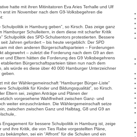
iative hatte mit ihren Mitinitatoren Eva Aries Terhalle und Ulf
rn erst im November nach dem G9-Volksbegehren die
t:
 Schulpolitik in Hamburg geben”, so Kirsch. Das zeige ganz
n Hamburger Schulleitern, in dem diese mit scharfer Kritik
” Schulpolitik des SPD-Schulsentors protestierten. Bessere
n seit Jahren gefordert – bis heute vergeblich: Der SPD
sam mit den anderen Bürgerschaftsparteien – Forderungen
ikt abgewehrt – zuletzt die Forderung nach dem G9 an den
er und Eltern hätten die Forderung des G9 Volksbegehrens
 etablierten Bürgerschaftsparteien täten nun nach dem
o, als würde es diese über 40 000 Hamburger Unterzeichner
r geben.
tzt mit der Wählergemeinschaft “Hamburger Bürger-Liste”
sere Schulpolitik für Kinder und Bildungsqualität”, so Kirsch.
r Eltern sei, zeigten Anträge und Plänen der
setzlich vorgesehene Wahlfreiheit zwischen Ganz- und
ch weiter einzuschränken. Die Wählergemeinschaft setze
t ein, zwischen zwischen Ganz und Halbtag, G8 und G9 an
schule,.
s Engagement für bessere Schulpolitik in Hamburg ist, zeige
 und ihre Kritik, die von Ties Rabe vorgestellten Pläne,
 zu bekämpfen, sei ein “Affront” für die Schulen und ein