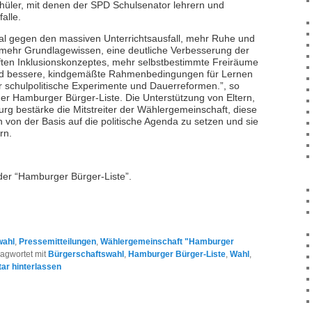
hüler, mit denen der SPD Schulsenator lehrern und
alle.
al gegen den massiven Unterrichtsausfall, mehr Ruhe und
 mehr Grundlagewissen, eine deutliche Verbesserung der
ten Inklusionskonzeptes, mehr selbstbestimmte Freiräume
und bessere, kindgemäßte Rahmenbedingungen für Lernen
r schulpolitische Experimente und Dauerreformen.”, so
 der Hamburger Bürger-Liste. Die Unterstützung von Eltern,
g bestärke die Mitstreiter der Wählergemeinschaft, diese
 von der Basis auf die politische Agenda zu setzen und sie
rn.
der “Hamburger Bürger-Liste”.
wahl
,
Pressemitteilungen
,
Wählergemeinschaft "Hamburger
agwortet mit
Bürgerschaftswahl
,
Hamburger Bürger-Liste
,
Wahl
,
r hinterlassen