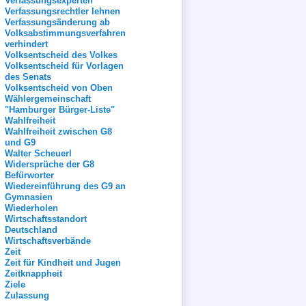
Verfassungsexperten
Verfassungsrechtler lehnen
Verfassungsänderung ab
Volksabstimmungsverfahren
verhindert
Volksentscheid des Volkes
Volksentscheid für Vorlagen
des Senats
Volksentscheid von Oben
Wählergemeinschaft
"Hamburger Bürger-Liste"
Wahlfreiheit
Wahlfreiheit zwischen G8
und G9
Walter Scheuerl
Widersprüche der G8
Befürworter
Wiedereinführung des G9 an
Gymnasien
Wiederholen
Wirtschaftsstandort
Deutschland
Wirtschaftsverbände
Zeit
Zeit für Kindheit und Jugen
Zeitknappheit
Ziele
Zulassung