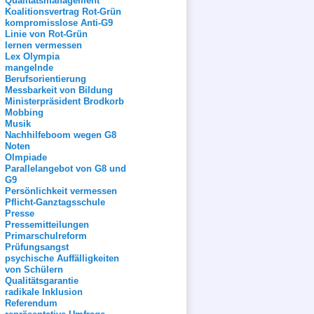
Qualitätsmanagement
Koalitionsvertrag Rot-Grün
kompromisslose Anti-G9
Linie von Rot-Grün
lernen vermessen
Lex Olympia
mangelnde
Berufsorientierung
Messbarkeit von Bildung
Ministerpräsident Brodkorb
Mobbing
Musik
Nachhilfeboom wegen G8
Noten
Olmpiade
Parallelangebot von G8 und
G9
Persönlichkeit vermessen
Pflicht-Ganztagsschule
Presse
Pressemitteilungen
Primarschulreform
Prüfungsangst
psychische Auffälligkeiten
von Schülern
Qualitätsgarantie
radikale Inklusion
Referendum