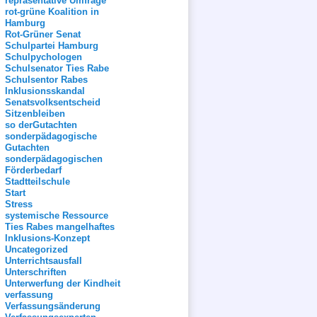
repräsentative Umfrage
rot-grüne Koalition in
Hamburg
Rot-Grüner Senat
Schulpartei Hamburg
Schulpychologen
Schulsenator Ties Rabe
Schulsentor Rabes
Inklusionsskandal
Senatsvolksentscheid
Sitzenbleiben
so derGutachten
sonderpädagogische
Gutachten
sonderpädagogischen
Förderbedarf
Stadtteilschule
Start
Stress
systemische Ressource
Ties Rabes mangelhaftes
Inklusions-Konzept
Uncategorized
Unterrichtsausfall
Unterschriften
Unterwerfung der Kindheit
verfassung
Verfassungsänderung