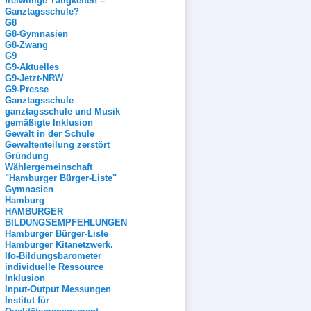
freiwillige Tätigkeiten –
Ganztagsschule?
G8
G8-Gymnasien
G8-Zwang
G9
G9-Aktuelles
G9-Jetzt-NRW
G9-Presse
Ganztagsschule
ganztagsschule und Musik
gemäßigte Inklusion
Gewalt in der Schule
Gewaltenteilung zerstört
Gründung
Wählergemeinschaft
"Hamburger Bürger-Liste"
Gymnasien
Hamburg
HAMBURGER
BILDUNGSEMPFEHLUNGEN
Hamburger Bürger-Liste
Hamburger Kitanetzwerk.
Ifo-Bildungsbarometer
individuelle Ressource
Inklusion
Input-Output Messungen
Institut für