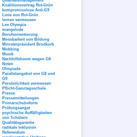
Qualitätsmanagement
Koalitionsvertrag Rot-Grün
kompromisslose Anti-G9
Linie von Rot-Grün
lernen vermessen
Lex Olympia
mangelnde
Berufsorientierung
Messbarkeit von Bildung
Ministerpräsident Brodkorb
Mobbing
Musik
Nachhilfeboom wegen G8
Noten
Olmpiade
Parallelangebot von G8 und
G9
Persönlichkeit vermessen
Pflicht-Ganztagsschule
Presse
Pressemitteilungen
Primarschulreform
Prüfungsangst
psychische Auffälligkeiten
von Schülern
Qualitätsgarantie
radikale Inklusion
Referendum