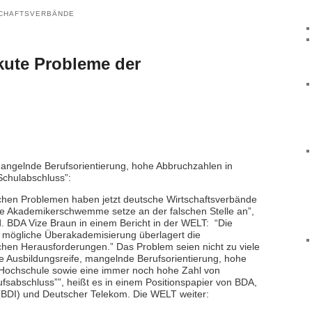
CHAFTSVERBÄNDE
kute Probleme der
mangelnde Berufsorientierung, hohe Abbruchzahlen in
Schulabschluss”:
schen Problemen haben jetzt deutsche Wirtschaftsverbände
ie Akademikerschwemme setze an der falschen Stelle an”,
d. BDA Vize Braun in einem Bericht in der WELT: “Die
e mögliche Überakademisierung überlagert die
chen Herausforderungen.” Das Problem seien nicht zu viele
e Ausbildungsreife, mangelnde Berufsorientierung, hohe
 Hochschule sowie eine immer noch hohe Zahl von
sabschluss””, heißt es in einem Positionspapier von BDA,
(BDI) und Deutscher Telekom. Die WELT weiter: