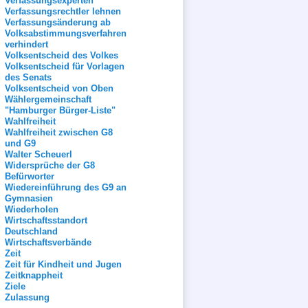
Verfassungsexperten
Verfassungsrechtler lehnen
Verfassungsänderung ab
Volksabstimmungsverfahren
verhindert
Volksentscheid des Volkes
Volksentscheid für Vorlagen
des Senats
Volksentscheid von Oben
Wählergemeinschaft
"Hamburger Bürger-Liste"
Wahlfreiheit
Wahlfreiheit zwischen G8
und G9
Walter Scheuerl
Widersprüche der G8
Befürworter
Wiedereinführung des G9 an
Gymnasien
Wiederholen
Wirtschaftsstandort
Deutschland
Wirtschaftsverbände
Zeit
Zeit für Kindheit und Jugen
Zeitknappheit
Ziele
Zulassung