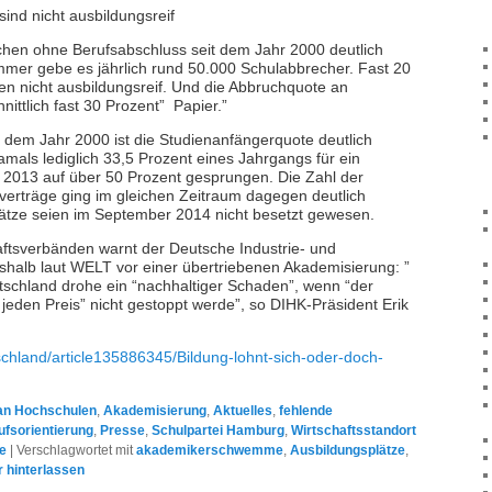
ind nicht ausbildungsreif
ichen ohne Berufsabschluss seit dem Jahr 2000 deutlich
mer gebe es jährlich rund 50.000 Schulabbrecher. Fast 20
ien nicht ausbildungsreif. Und die Abbruchquote an
ittlich fast 30 Prozent” Papier.”
t dem Jahr 2000 ist die Studienanfängerquote deutlich
amals lediglich 33,5 Prozent eines Jahrgangs für ein
r 2013 auf über 50 Prozent gesprungen. Die Zahl der
erträge ging im gleichen Zeitraum dagegen deutlich
lätze seien im September 2014 nicht besetzt gewesen.
ftsverbänden warnt der Deutsche Industrie- und
alb laut WELT vor einer übertriebenen Akademisierung: ”
tschland drohe ein “nachhaltiger Schaden”, wenn “der
eden Preis” nicht gestoppt werde”, so DIHK-Präsident Erik
tschland/article135886345/Bildung-lohnt-sich-oder-doch-
an Hochschulen
,
Akademisierung
,
Aktuelles
,
fehlende
fsorientierung
,
Presse
,
Schulpartei Hamburg
,
Wirtschaftsstandort
de
|
Verschlagwortet mit
akademikerschwemme
,
Ausbildungsplätze
,
 hinterlassen