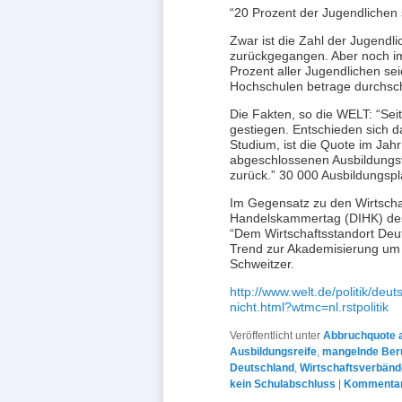
“20 Prozent der Jugendlichen s
Zwar ist die Zahl der Jugendl
zurückgegangen. Aber noch im
Prozent aller Jugendlichen se
Hochschulen betrage durchschn
Die Fakten, so die WELT: “Sei
gestiegen. Entschieden sich d
Studium, ist die Quote im Jah
abgeschlossenen Ausbildungsv
zurück.” 30 000 Ausbildungsp
Im Gegensatz zu den Wirtscha
Handelskammertag (DIHK) desh
“Dem Wirtschaftsstandort Deu
Trend zur Akademisierung um j
Schweitzer.
http://www.welt.de/politik/deu
nicht.html?wtmc=nl.rstpolitik
Veröffentlicht unter
Abbruchquote 
Ausbildungsreife
,
mangelnde Beru
Deutschland
,
Wirtschaftsverbän
kein Schulabschluss
|
Kommentar