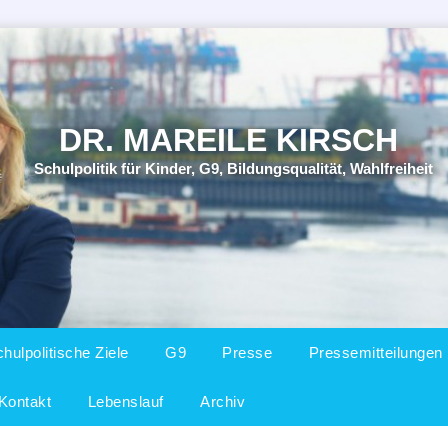
DR. MAREILE KIRSCH
Schulpolitik für Kinder, G9, Bildungsqualität, Wahlfreiheit
chseln
hulpolitische Ziele
G9
Presse
Pressemitteilungen
Kontakt
Lebenslauf
Archiv