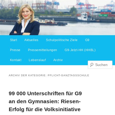
Hauptmenü
Start
Aktuelles
Schulpolitische Ziele
G9
Zum Inhalt wechseln
Zum sekundären Inhalt wechseln
S
Presse
Pressemitteilungen
G9-Jetzt-HH (HHBL)
Kontakt
Lebenslauf
Archiv
ARCHIV DER KATEGORIE:
PFLICHT-GANZTAGSSCHULE
99 000 Unterschriften für G9
an den Gymnasien: Riesen-
Erfolg für die Volksinitiative