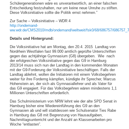
Schülergenerationen wäre es unverantwortlich, an einer falschen
Entscheidung festzuhalten, nur um keine neue Unruhe zu stiften.
Diese Volksinitiative sollte die Politik ernst nehmen.”
Zur Sache – Volksinitiative – WDR 4
http://ondemand-
ww.wdr.de/CMS2010/mdb/ondemand/weltweit/fsk0/68/686757/686757_
Details und Hintergrund:
Die Volksinitiative hat am Montag, den 20.4. 2015 Landtag von
Nordrhein Westfalen fast 99.000 amtlich geprüfte Unterschriften
gegen das achtjährige Gymnasium (G8) übergeben. Wie nach
der erfolgreichen Volksinitiative gegen das G9 in Hamburg
2013/14 muss sich nun der Landtag in den kommenden Monaten
mit der G9-Forderung der Volksinitiative beschäftigen. Falls der
Landtag ablehnt, wollen die Initiatoren mit einem Volksbegehren
weiter für ihre Forderng kämpfen, kündigte ihr Sprecher, Marcus
Hohenstein an, der sich als Gymnasiallehrer und als Vater für
das G9 engagiert. Für das Volksbegehren wären mindestens 1,1
Millionen Unterschriften erforderlich.
Das Schulministerium von NRW lehnt wie der alte SPD Senat in
Hamburg bisher eine Wiedereinführung des G9 an den
Gymnasien ab und will stattdessen wie Schulsenator Ties Rabe
in Hamburg das G8 mit Begrenzung von Hausaufgaben,
Nachmittagsunterricht und der Anzahl an Klassenarbeiten pro
Woche “entlasten”.