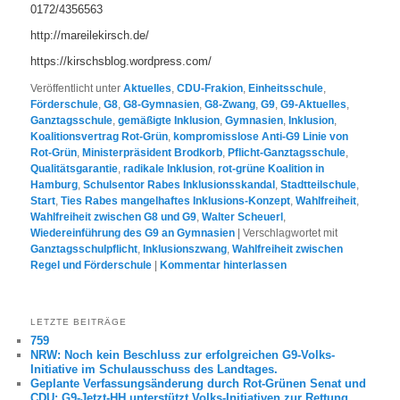
0172/4356563
http://mareilekirsch.de/
https://kirschsblog.wordpress.com/
Veröffentlicht unter
Aktuelles
,
CDU-Frakion
,
Einheitsschule
,
Förderschule
,
G8
,
G8-Gymnasien
,
G8-Zwang
,
G9
,
G9-Aktuelles
,
Ganztagsschule
,
gemäßigte Inklusion
,
Gymnasien
,
Inklusion
,
Koalitionsvertrag Rot-Grün
,
kompromisslose Anti-G9 Linie von
Rot-Grün
,
Ministerpräsident Brodkorb
,
Pflicht-Ganztagsschule
,
Qualitätsgarantie
,
radikale Inklusion
,
rot-grüne Koalition in
Hamburg
,
Schulsentor Rabes Inklusionsskandal
,
Stadtteilschule
,
Start
,
Ties Rabes mangelhaftes Inklusions-Konzept
,
Wahlfreiheit
,
Wahlfreiheit zwischen G8 und G9
,
Walter Scheuerl
,
Wiedereinführung des G9 an Gymnasien
|
Verschlagwortet mit
Ganztagsschulpflicht
,
Inklusionszwang
,
Wahlfreiheit zwischen
Regel und Förderschule
|
Kommentar hinterlassen
LETZTE BEITRÄGE
759
NRW: Noch kein Beschluss zur erfolgreichen G9-Volks-
Initiative im Schulausschuss des Landtages.
Geplante Verfassungsänderung durch Rot-Grünen Senat und
CDU: G9-Jetzt-HH unterstützt Volks-Initiativen zur Rettung