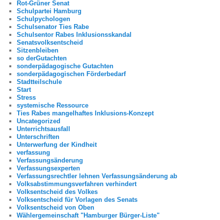
Rot-Grüner Senat
Schulpartei Hamburg
Schulpychologen
Schulsenator Ties Rabe
Schulsentor Rabes Inklusionsskandal
Senatsvolksentscheid
Sitzenbleiben
so derGutachten
sonderpädagogische Gutachten
sonderpädagogischen Förderbedarf
Stadtteilschule
Start
Stress
systemische Ressource
Ties Rabes mangelhaftes Inklusions-Konzept
Uncategorized
Unterrichtsausfall
Unterschriften
Unterwerfung der Kindheit
verfassung
Verfassungsänderung
Verfassungsexperten
Verfassungsrechtler lehnen Verfassungsänderung ab
Volksabstimmungsverfahren verhindert
Volksentscheid des Volkes
Volksentscheid für Vorlagen des Senats
Volksentscheid von Oben
Wählergemeinschaft "Hamburger Bürger-Liste"