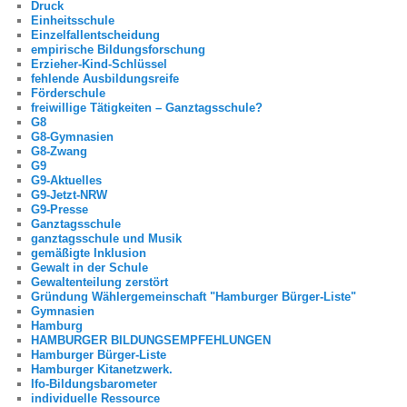
Druck
Einheitsschule
Einzelfallentscheidung
empirische Bildungsforschung
Erzieher-Kind-Schlüssel
fehlende Ausbildungsreife
Förderschule
freiwillige Tätigkeiten – Ganztagsschule?
G8
G8-Gymnasien
G8-Zwang
G9
G9-Aktuelles
G9-Jetzt-NRW
G9-Presse
Ganztagsschule
ganztagsschule und Musik
gemäßigte Inklusion
Gewalt in der Schule
Gewaltenteilung zerstört
Gründung Wählergemeinschaft "Hamburger Bürger-Liste"
Gymnasien
Hamburg
HAMBURGER BILDUNGSEMPFEHLUNGEN
Hamburger Bürger-Liste
Hamburger Kitanetzwerk.
Ifo-Bildungsbarometer
individuelle Ressource