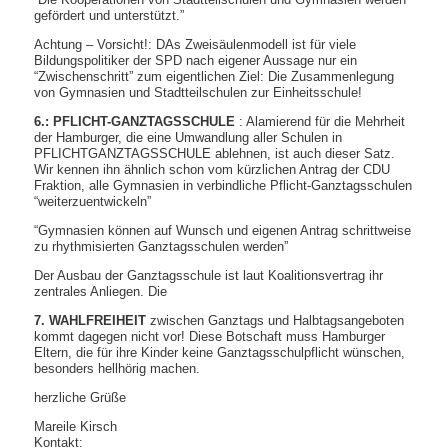
gefördert und unterstützt.”
Achtung – Vorsicht!: DAs Zweisäulenmodell ist für viele
Bildungspolitiker der SPD nach eigener Aussage nur ein
“Zwischenschritt” zum eigentlichen Ziel: Die Zusammenlegung
von Gymnasien und Stadtteilschulen zur Einheitsschule!
6.: PFLICHT-GANZTAGSSCHULE
: Alamierend für die Mehrheit
der Hamburger, die eine Umwandlung aller Schulen in
PFLICHTGANZTAGSSCHULE ablehnen, ist auch dieser Satz.
Wir kennen ihn ähnlich schon vom kürzlichen Antrag der CDU
Fraktion, alle Gymnasien in verbindliche Pflicht-Ganztagsschulen
“weiterzuentwickeln”
“Gymnasien können auf Wunsch und eigenen Antrag schrittweise
zu rhythmisierten Ganztagsschulen werden”
Der Ausbau der Ganztagsschule ist laut Koalitionsvertrag ihr
zentrales Anliegen. Die
7. WAHLFREIHEIT
zwischen Ganztags und Halbtagsangeboten
kommt dagegen nicht vor! Diese Botschaft muss Hamburger
Eltern, die für ihre Kinder keine Ganztagsschulpflicht wünschen,
besonders hellhörig machen.
herzliche Grüße
Mareile Kirsch
Kontakt: