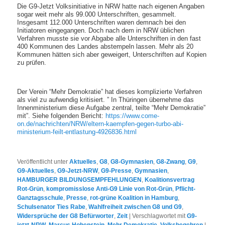
Die G9-Jetzt Volksinitiative in NRW hatte nach eigenen Angaben
sogar weit mehr als 99.000 Unterschriften, gesammelt.
Insgesamt 112.000 Unterschriften waren demnach bei den
Initiatoren eingegangen. Doch nach dem in NRW üblichen
Verfahren musste sie vor Abgabe alle Unterschriften in den fast
400 Kommunen des Landes abstempeln lassen. Mehr als 20
Kommunen hätten sich aber geweigert, Unterschriften auf Kopien
zu prüfen.
Der Verein “Mehr Demokratie” hat dieses komplizierte Verfahren
als viel zu aufwendig kritisiert. ” In Thüringen übernehme das
Innenministerium diese Aufgabe zentral, teilte “Mehr Demokratie”
mit”. Siehe folgenden Bericht:
https://www.come-
on.de/nachrichten/NRW/eltern-kaempfen-gegen-turbo-abi-
ministerium-feilt-entlastung-4926836.html
Veröffentlicht unter
Aktuelles
,
G8
,
G8-Gymnasien
,
G8-Zwang
,
G9
,
G9-Aktuelles
,
G9-Jetzt-NRW
,
G9-Presse
,
Gymnasien
,
HAMBURGER BILDUNGSEMPFEHLUNGEN
,
Koalitionsvertrag
Rot-Grün
,
kompromisslose Anti-G9 Linie von Rot-Grün
,
Pflicht-
Ganztagsschule
,
Presse
,
rot-grüne Koalition in Hamburg
,
Schulsenator Ties Rabe
,
Wahlfreiheit zwischen G8 und G9
,
Widersprüche der G8 Befürworter
,
Zeit
|
Verschlagwortet mit
G9-
jetzt-NRW
,
Marcus Hohenstein
,
Mehr Demokratie
,
Volksbegehren
|