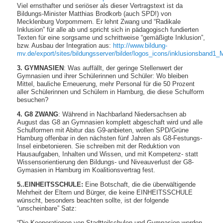
Viel ernsthafter und seriöser als dieser Vertragstext ist da
Bildungs-Minister Matthias Brodkorb (auch SPD!) von
Mecklenburg Vorpommern. Er lehnt Zwang und “Radikale
Inklusion” für alle ab und spricht sich in pädagogisch fundierten
Texten für eine sorgsame und schrittweise “gemäßigte Inklusion”,
bzw. Ausbau der Integration aus:
http://www.bildung-
mv.de/export/sites/bildungsserver/bilder/logos_icons/inklusionsband1
3. GYMNASIEN
: Was auffällt, der geringe Stellenwert der
Gymnasien und ihrer Schülerinnen und Schüler: Wo bleiben
Mittel, bauliche Erneuerung, mehr Personal für die 50 Prozent
aller Schülerinnen und Schülern in Hamburg, die diese Schulform
besuchen?
4. G8 ZWANG
: Während in Nachbarland Niedersachsen ab
August das G8 an Gymnasien komplett abgeschaft wird und alle
Schulformen mit Abitur das G9-anbieten, wollen SPD/Grüne
Hamburg offenbar in den nächsten fünf Jahren als G8-Festungs-
Insel einbetonieren. Sie schreiben mit der Reduktion von
Hausaufgaben, Inhalten und Wissen, und mit Kompetenz- statt
Wissensorientierung den Bildungs- und Niveauverlust der G8-
Gymasien in Hamburg im Koalitionsvertrag fest.
5..EINHEITSSCHULE:
Eine Botschaft, die die überwältigende
Mehrheit der Eltern und Bürger, die keine EINHEITSSCHULE
wünscht, besonders beachten sollte, ist der folgende
“unscheinbare” Satz:
“Die Kooperationen von Stadtteilschulen und Gymnasien werden