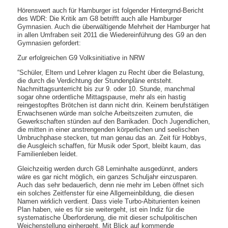
Hörenswert auch für Hamburger ist folgender Hintergrnd-Bericht
des WDR: Die Kritik am G8 betrifft auch alle Hamburger
Gymnasien. Auch die überwältigende Mehrheit der Hamburger hat
in allen Umfraben seit 2011 die Wiedereinführung des G9 an den
Gymnasien gefordert:
Zur erfolgreichen G9 Volksinitiative in NRW
“Schüler, Eltern und Lehrer klagen zu Recht über die Belastung,
die durch die Verdichtung der Stundenpläne entsteht.
Nachmittagsunterricht bis zur 9. oder 10. Stunde, manchmal
sogar ohne ordentliche Mittagspause, mehr als ein hastig
reingestopftes Brötchen ist dann nicht drin. Keinem berufstätigen
Erwachsenen würde man solche Arbeitszeiten zumuten, die
Gewerkschaften stünden auf den Barrikaden. Doch Jugendlichen,
die mitten in einer anstrengenden körperlichen und seelischen
Umbruchphase stecken, tut man genau das an. Zeit für Hobbys,
die Ausgleich schaffen, für Musik oder Sport, bleibt kaum, das
Familienleben leidet.
Gleichzeitig werden durch G8 Lerninhalte ausgedünnt, anders
wäre es gar nicht möglich, ein ganzes Schuljahr einzusparen.
Auch das sehr bedauerlich, denn nie mehr im Leben öffnet sich
ein solches Zeitfenster für eine Allgemeinbildung, die diesen
Namen wirklich verdient. Dass viele Turbo-Abiturienten keinen
Plan haben, wie es für sie weitergeht, ist ein Indiz für die
systematische Überforderung, die mit dieser schulpolitischen
Weichenstellung einhergeht. Mit Blick auf kommende