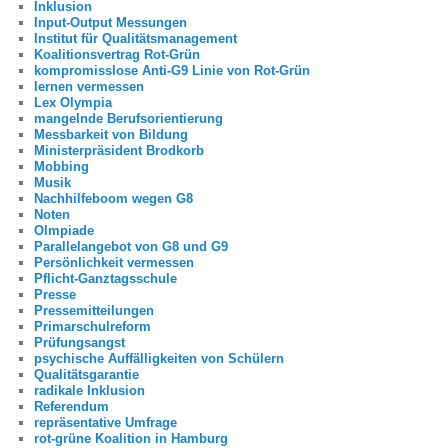
Inklusion
Input-Output Messungen
Institut für Qualitätsmanagement
Koalitionsvertrag Rot-Grün
kompromisslose Anti-G9 Linie von Rot-Grün
lernen vermessen
Lex Olympia
mangelnde Berufsorientierung
Messbarkeit von Bildung
Ministerpräsident Brodkorb
Mobbing
Musik
Nachhilfeboom wegen G8
Noten
Olmpiade
Parallelangebot von G8 und G9
Persönlichkeit vermessen
Pflicht-Ganztagsschule
Presse
Pressemitteilungen
Primarschulreform
Prüfungsangst
psychische Auffälligkeiten von Schülern
Qualitätsgarantie
radikale Inklusion
Referendum
repräsentative Umfrage
rot-grüne Koalition in Hamburg