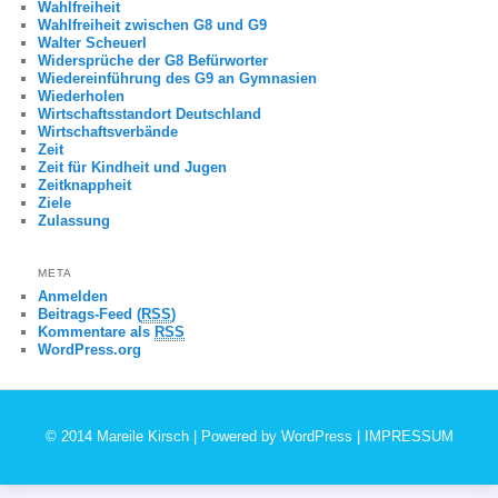
Wahlfreiheit
Wahlfreiheit zwischen G8 und G9
Walter Scheuerl
Widersprüche der G8 Befürworter
Wiedereinführung des G9 an Gymnasien
Wiederholen
Wirtschaftsstandort Deutschland
Wirtschaftsverbände
Zeit
Zeit für Kindheit und Jugen
Zeitknappheit
Ziele
Zulassung
META
Anmelden
Beitrags-Feed (
RSS
)
Kommentare als
RSS
WordPress.org
© 2014 Mareile Kirsch | Powered by
WordPress
|
IMPRESSUM