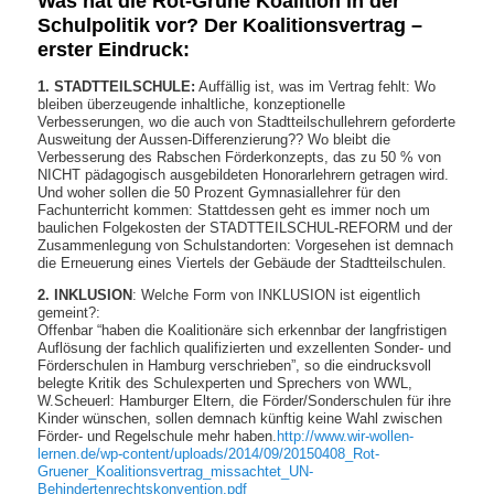
Was hat die Rot-Grüne Koalition in der
Schulpolitik vor? Der Koalitionsvertrag –
erster Eindruck:
1. STADTTEILSCHULE:
Auffällig ist, was im Vertrag fehlt: Wo
bleiben überzeugende inhaltliche, konzeptionelle
Verbesserungen, wo die auch von Stadtteilschullehrern geforderte
Ausweitung der Aussen-Differenzierung?? Wo bleibt die
Verbesserung des Rabschen Förderkonzepts, das zu 50 % von
NICHT pädagogisch ausgebildeten Honorarlehrern getragen wird.
Und woher sollen die 50 Prozent Gymnasiallehrer für den
Fachunterricht kommen: Stattdessen geht es immer noch um
baulichen Folgekosten der STADTTEILSCHUL-REFORM und der
Zusammenlegung von Schulstandorten: Vorgesehen ist demnach
die Erneuerung eines Viertels der Gebäude der Stadtteilschulen.
2. INKLUSION
: Welche Form von INKLUSION ist eigentlich
gemeint?:
Offenbar “haben die Koalitionäre sich erkennbar der langfristigen
Auflösung der fachlich qualifizierten und exzellenten Sonder- und
Förderschulen in Hamburg verschrieben”, so die eindrucksvoll
belegte Kritik des Schulexperten und Sprechers von WWL,
W.Scheuerl: Hamburger Eltern, die Förder/Sonderschulen für ihre
Kinder wünschen, sollen demnach künftig keine Wahl zwischen
Förder- und Regelschule mehr haben.
http://www.wir-wollen-
lernen.de/wp-content/uploads/2014/09/20150408_Rot-
Gruener_Koalitionsvertrag_missachtet_UN-
Behindertenrechtskonvention.pdf