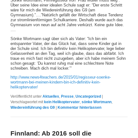
Sönke Wortmann, Filmregisseur von “Frau Müller muss weg”:
Über seine Idee einer idealen Schule sagt er: “Der erste Schritt
wäre für mich die Wiedereinführung des G9 (am
Gymnasium).”….”Natürlich gefällt der Wirtschaft diese Tendenz
zur stromlinienförmigen Schulkarriere. Deshalb wurde auch das
Gymnasium von neun auf acht Jahre verkürzt. Keine gute Idee.
….
Sönke Wortmann sagt über sich als Vater: “Ich bin ein
entspannter Vater, der das Glück hat, dass seine Kinder gut in
der Schule sind. Ich bin definitiv kein Helikoptervater, lege lieber
Gelassenheit an den Tag, weil ich glaube, dass das abfärbt. Ich
traue es mich fast nicht zuzugeben, aber ich habe meinem Sohn
schon gesagt: ‘Du kannst ruhig mal eine schlechtere Note
schreiben. Mach dich mal locker.’”
http://www.news4teachers.de/2015/01/regisseur-soenke-
wortmann-bei-meinen-kindern-bin-ich-definitiv-kein-
helikoptervater/
Veröffentlicht unter
Aktuelles
,
Presse
,
Uncategorized
|
Verschlagwortet mit
kein Helikoptervater
,
sönke Wortmann
,
Wiedereinführung des G9
|
Kommentar hinterlassen
Finnland: Ab 2016 soll die