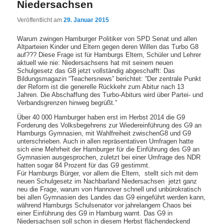
Niedersachsen
Veröffentlicht am
29. Januar 2015
Warum zwingen Hamburger Politiker von SPD Senat und allen
Altparteien Kinder und Eltern gegen deren Willen das Turbo G8
auf??? Diese Frage ist für Hamburgs Eltern, Schüler und Lehrer
aktuell wie nie: Niedersachsens hat mit seinem neuen
Schulgesetz das G8 jetzt vollständig abgeschafft: Das
Bildungsmagazin “Teachersnews” berichtet: “Der zentrale Punkt
der Reform ist die generelle Rückkehr zum Abitur nach 13
Jahren. Die Abschaffung des Turbo-Abiturs wird über Partei- und
Verbandsgrenzen hinweg begrüßt.”
Über 40 000 Hamburger haben erst im Herbst 2014 die G9
Forderung des Volksbegehrens zur Wiedereinführung des G9 an
Hamburgs Gymnasien, mit Wahlfreiheit zwischenG8 und G9
unterschrieben. Auch in allen repräsentativen Umfragen hatte
sich eine Mehrheit der Hamburger für die Einführung des G9 an
Gymnasien ausgesprochen, zuletzt bei einer Umfrage des NDR
hatten sogar 84 Prozent für das G9 gestimmt.
Für Hamburgs Bürger, vor allem die Eltern, stellt sich mit dem
neuen Schulgesetz im Nachbarland Niedersachsen jetzt ganz
neu die Frage, warum von Hannover schnell und unbürokratisch
bei allen Gymnasien des Landes das G9 eingeführt werden kann,
während Hamburgs Schulsenator vor jahrelangem Chaos bei
einer Einführung des G9 in Hamburg warnt. Das G9 in
Niedersachsen soll schon in diesem Herbst flächendeckend