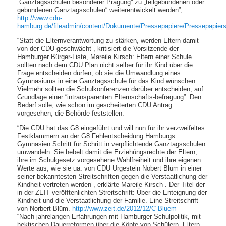
„Ganztagsschulen besonderer Prägung“ zu „teilgebundenen oder
gebundenen Ganztagsschulen“ weiterentwickelt werden”,
http://www.cdu-
hamburg.de/fileadmin/content/Dokumente/Pressepapiere/Pressepapiers
“Statt die Elternverantwortung zu stärken, werden Eltern damit
von der CDU geschwächt”, kritisiert die Vorsitzende der
Hamburger Bürger-Liste, Mareile Kirsch: Eltern einer Schule
sollten nach dem CDU Plan nicht selber für ihr Kind über die
Frage entscheiden dürfen, ob sie die Umwandlung eines
Gymnasiums in eine Ganztagsschule für das Kind wünschen.
Vielmehr sollten die Schulkonferenzen darüber entscheiden, auf
Grundlage einer “intransparenten Elternschafts-befragung”. Den
Bedarf solle, wie schon im gescheiterten CDU Antrag
vorgesehen, die Behörde feststellen.
“Die CDU hat das G8 eingeführt und will nun für ihr verzweifeltes
Festklammern an der G8 Fehlentscheidung Hamburgs
Gymnasien Schritt für Schritt in verpflichtende Ganztagsschulen
umwandeln. Sie hebelt damit die Erziehúngsrechte der Eltern,
ihre im Schulgesetz vorgesehene Wahlfreiheit und ihre eigenen
Werte aus, wie sie ua. von CDU Urgestein Nobert Blüm in einer
seiner bekanntesten Streitschriften gegen die Verstaatlichung der
Kindheit vertreten werden”, erklärte Mareile Kirsch . Der Titel der
in der ZEIT veröfftenlichten Streitschrift: Über die Enteignung der
Kindheit und die Verstaatlichung der Familie. Eine Streitschrift
von Norbert Blüm.
http://www.zeit.de/2012/12/C-Bluem
“Nach jahrelangen Erfahrungen mit Hamburger Schulpolitik, mit
hektischen Dauerreformen über die Köpfe von Schülern, Eltern