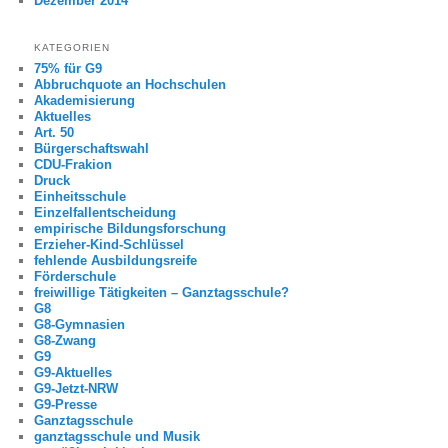
Dezember 2014
KATEGORIEN
75% für G9
Abbruchquote an Hochschulen
Akademisierung
Aktuelles
Art. 50
Bürgerschaftswahl
CDU-Frakion
Druck
Einheitsschule
Einzelfallentscheidung
empirische Bildungsforschung
Erzieher-Kind-Schlüssel
fehlende Ausbildungsreife
Förderschule
freiwillige Tätigkeiten – Ganztagsschule?
G8
G8-Gymnasien
G8-Zwang
G9
G9-Aktuelles
G9-Jetzt-NRW
G9-Presse
Ganztagsschule
ganztagsschule und Musik