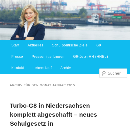
Hauptmenü
Start
Aktuelles
Schulpolitische Ziele
G9
Zum Inhalt wechseln
Zum sekundären Inhalt wechseln
S
Presse
Pressemitteilungen
G9-Jetzt-HH (HHBL)
Kontakt
Lebenslauf
Archiv
ARCHIV FÜR DEN MONAT
JANUAR 2015
Turbo-G8 in Niedersachsen
komplett abgeschafft – neues
Schulgesetz in