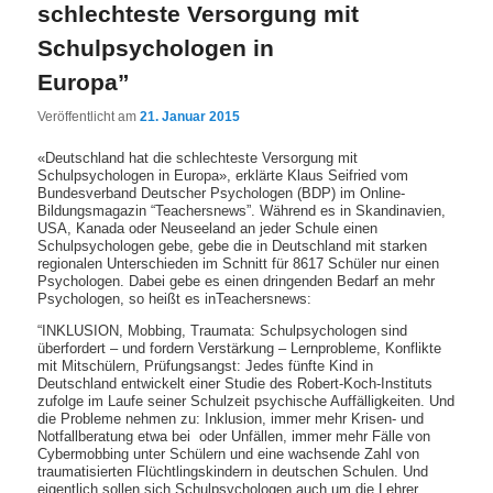
schlechteste Versorgung mit
Schulpsychologen in
Europa”
Veröffentlicht am
21. Januar 2015
«Deutschland hat die schlechteste Versorgung mit
Schulpsychologen in Europa», erklärte Klaus Seifried vom
Bundesverband Deutscher Psychologen (BDP) im Online-
Bildungsmagazin “Teachersnews”. Während es in Skandinavien,
USA, Kanada oder Neuseeland an jeder Schule einen
Schulpsychologen gebe, gebe die in Deutschland mit starken
regionalen Unterschieden im Schnitt für 8617 Schüler nur einen
Psychologen. Dabei gebe es einen dringenden Bedarf an mehr
Psychologen, so heißt es inTeachersnews:
“INKLUSION, Mobbing, Traumata: Schulpsychologen sind
überfordert – und fordern Verstärkung – Lernprobleme, Konflikte
mit Mitschülern, Prüfungsangst: Jedes fünfte Kind in
Deutschland entwickelt einer Studie des Robert-Koch-Instituts
zufolge im Laufe seiner Schulzeit psychische Auffälligkeiten. Und
die Probleme nehmen zu: Inklusion, immer mehr Krisen- und
Notfallberatung etwa bei oder Unfällen, immer mehr Fälle von
Cybermobbing unter Schülern und eine wachsende Za
hl von
traumatisierten Flüchtlingskindern in deutschen Schulen. Und
eigentlich sollen sich Schulpsychologen auch um die Lehrer