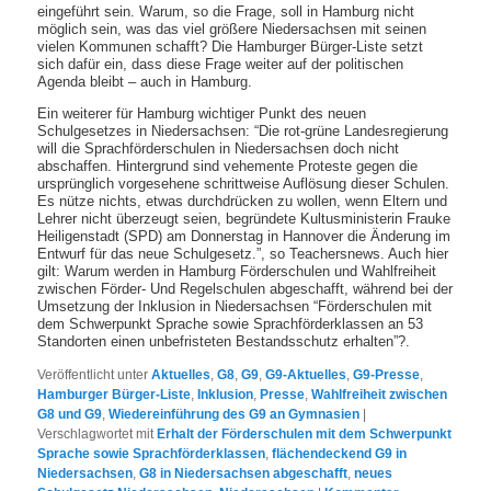
eingeführt sein. Warum, so die Frage, soll in Hamburg nicht
möglich sein, was das viel größere Niedersachsen mit seinen
vielen Kommunen schafft? Die Hamburger Bürger-Liste setzt
sich dafür ein, dass diese Frage weiter auf der politischen
Agenda bleibt – auch in Hamburg.
Ein weiterer für Hamburg wichtiger Punkt des neuen
Schulgesetzes in Niedersachsen: “Die rot-grüne Landesregierung
will die Sprachförderschulen in Niedersachsen doch nicht
abschaffen. Hintergrund sind vehemente Proteste gegen die
ursprünglich vorgesehene schrittweise Auflösung dieser Schulen.
Es nütze nichts, etwas durchdrücken zu wollen, wenn Eltern und
Lehrer nicht überzeugt seien, begründete Kultusministerin
Frauke
Heiligenstadt
(
SPD
) am Donnerstag in Hannover die Änderung im
Entwurf für das neue Schulgesetz.”, so Teachersnews. Auch hier
gilt: Warum werden in Hamburg Förderschulen und Wahlfreiheit
zwischen Förder- Und Regelschulen abgeschafft, während bei der
Umsetzung der Inklusion in Niedersachsen “Förderschulen mit
dem Schwerpunkt Sprache sowie Sprachförderklassen an 53
Standorten einen unbefristeten Bestandsschutz erhalten”?.
Veröffentlicht unter
Aktuelles
,
G8
,
G9
,
G9-Aktuelles
,
G9-Presse
,
Hamburger Bürger-Liste
,
Inklusion
,
Presse
,
Wahlfreiheit zwischen
G8 und G9
,
Wiedereinführung des G9 an Gymnasien
|
Verschlagwortet mit
Erhalt der Förderschulen mit dem Schwerpunkt
Sprache sowie Sprachförderklassen
,
flächendeckend G9 in
Niedersachsen
,
G8 in Niedersachsen abgeschafft
,
neues