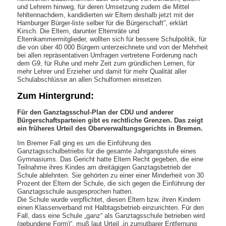
und Lehrern hinweg, für deren Umsetzung zudem die Mittel
fehltennachdem, kandidierten wir Eltern deshalb jetzt mit der
Hamburger Bürger-liste selber für die Bürgerschaft”, erklärt
Kirsch. Die Eltern, darunter Elternräte und
Elternkammermitglieder, wollten sich für bessere Schulpolitik, für
die von über 40 000 Bürgern unterzeichnete und von der Mehrheit
bei allen repräsentativen Umfragen vertretene Forderung nach
dem G9, für Ruhe und mehr Zeit zum gründlichen Lernen, für
mehr Lehrer und Erzieher und damit für mehr Qualität aller
Schulabschlüsse an allen Schulformen einsetzen.
Zum Hintergrund:
Für den Ganztagsschul-Plan der CDU und anderer
Bürgerschaftsparteien gibt es rechtliche Grenzen. Das zeigt
ein früheres Urteil des Oberverwaltungsgerichts in Bremen.
Im Bremer Fall ging es um die Einführung des
Ganztagsschulbetriebs für die gesamte Jahrgangsstufe eines
Gymnasiums. Das Gericht hatte Eltern Recht gegeben, die eine
Teilnahme ihres Kindes am dreitägigen Ganztagsbetrieb der
Schule ablehnten. Sie gehörten zu einer einer Minderheit von 30
Prozent der Eltern der Schule, die sich gegen die Einführung der
Ganztagsschule ausgesprochen hatten.
Die Schule wurde verpflichtet, diesen Eltern bzw. ihren Kindern
einen Klassenverband mit Halbtagsbetrieb einzurichten. Für den
Fall, dass eine Schule „ganz“ als Ganztagsschule betrieben wird
(gebundene Form)“, muß laut Urteil „in zumutbarer Entfernung