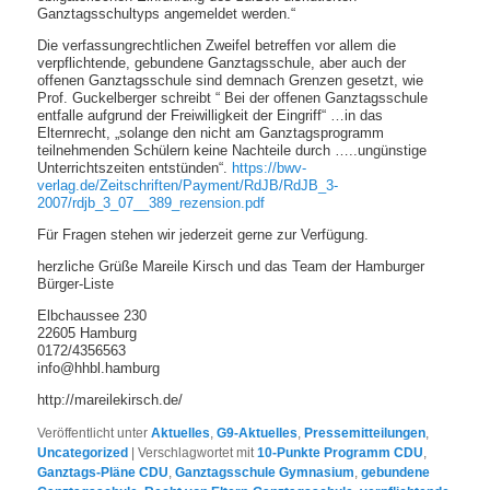
Ganztagsschultyps angemeldet werden.“
Die verfassungrechtlichen Zweifel betreffen vor allem die
verpflichtende, gebundene Ganztagsschule, aber auch der
offenen Ganztagsschule sind demnach Grenzen gesetzt, wie
Prof. Guckelberger schreibt “ Bei der offenen Ganztagsschule
entfalle aufgrund der Freiwilligkeit der Eingriff“ …in das
Elternrecht, „solange den nicht am Ganztagsprogramm
teilnehmenden Schülern keine Nachteile durch …..ungünstige
Unterrichtszeiten entstünden“.
https://bwv-
verlag.de/Zeitschriften/Payment/RdJB/RdJB_3-
2007/rdjb_3_07__389_rezension.pdf
Für Fragen stehen wir jederzeit gerne zur Verfügung.
herzliche Grüße Mareile Kirsch und das Team der Hamburger
Bürger-Liste
Elbchaussee 230
22605 Hamburg
0172/4356563
info@hhbl.hamburg
http://mareilekirsch.de/
Veröffentlicht unter
Aktuelles
,
G9-Aktuelles
,
Pressemitteilungen
,
Uncategorized
|
Verschlagwortet mit
10-Punkte Programm CDU
,
Ganztags-Pläne CDU
,
Ganztagsschule Gymnasium
,
gebundene