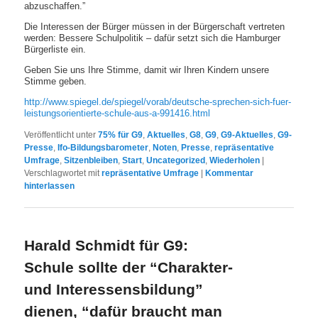
abzuschaffen.”
Die Interessen der Bürger müssen in der Bürgerschaft vertreten
werden: Bessere Schulpolitik – dafür setzt sich die Hamburger
Bürgerliste ein.
Geben Sie uns Ihre Stimme, damit wir Ihren Kindern unsere
Stimme geben.
http://www.spiegel.de/spiegel/vorab/deutsche-sprechen-sich-fuer-
leistungsorientierte-schule-aus-a-991416.html
Veröffentlicht unter
75% für G9
,
Aktuelles
,
G8
,
G9
,
G9-Aktuelles
,
G9-
Presse
,
Ifo-Bildungsbarometer
,
Noten
,
Presse
,
repräsentative
Umfrage
,
Sitzenbleiben
,
Start
,
Uncategorized
,
Wiederholen
|
Verschlagwortet mit
repräsentative Umfrage
|
Kommentar
hinterlassen
Harald Schmidt für G9:
Schule sollte der “Charakter-
und Interessensbildung”
dienen, “dafür braucht man