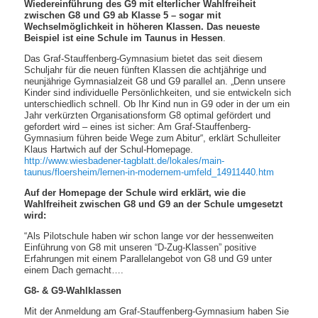
Wiedereinführung des G9 mit elterlicher Wahlfreiheit
zwischen G8 und G9 ab Klasse 5 – sogar mit
Wechselmöglichkeit in höheren Klassen. Das neueste
Beispiel ist eine Schule im Taunus in Hessen
.
Das Graf-Stauffenberg-Gymnasium bietet das seit diesem
Schuljahr für die neuen fünften Klassen die achtjährige und
neunjährige Gymnasialzeit G8 und G9 parallel an. „Denn unsere
Kinder sind individuelle Persönlichkeiten, und sie entwickeln sich
unterschiedlich schnell. Ob Ihr Kind nun in G9 oder in der um ein
Jahr verkürzten Organisationsform G8 optimal gefördert und
gefordert wird – eines ist sicher: Am Graf-Stauffenberg-
Gymnasium führen beide Wege zum Abitur“, erklärt Schulleiter
Klaus Hartwich auf der Schul-Homepage.
http://www.wiesbadener-tagblatt.de/lokales/main-
taunus/floersheim/lernen-in-modernem-umfeld_14911440.htm
Auf der Homepage der Schule wird erklärt, wie die
Wahlfreiheit zwischen G8 und G9 an der Schule umgesetzt
wird:
“Als Pilotschule haben wir schon lange vor der hessenweiten
Einführung von G8 mit unseren “D-Zug-Klassen” positive
Erfahrungen mit einem Parallelangebot von G8 und G9 unter
einem Dach gemacht….
G8- & G9-Wahlklassen
Mit der Anmeldung am Graf-Stauffenberg-Gymnasium haben Sie