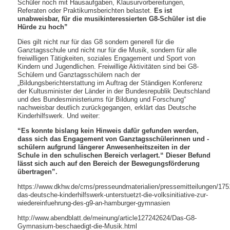
Schüler noch mit Hausaufgaben, Klausurvorbereitungen,
Referaten oder Praktikumsberichten belastet.
Es ist
unabweisbar, für die musikinteressierten G8-Schüler ist die
Hürde zu hoch”
Dies gilt nicht nur für das G8 sondern generell für die
Ganztagsschule und nicht nur für die Musik, sondern für alle
freiwilligen Tätigkeiten, soziales Engagement und Sport von
Kindern und Jugendlichen. Freiwillige Aktivitäten sind bei G8-
Schülern und Ganztagsschülern nach der
„Bildungsberichterstattung im Auftrag der Ständigen Konferenz
der Kultusminister der Länder in der Bundesrepublik Deutschland
und des Bundesministeriums für Bildung und Forschung“
nachweisbar deutlich zurückgegangen, erklärt das Deutsche
Kinderhilfswerk. Und weiter:
“Es konnte bislang kein Hinweis dafür gefunden werden,
dass sich das Engagement von Ganztagsschülerinnen und -
schülern aufgrund längerer Anwesenheitszeiten in der
Schule in den schulischen Bereich verlagert.“ Dieser Befund
lässt sich auch auf den Bereich der Bewegungsförderung
übertragen”.
https://www.dkhw.de/cms/presseundmaterialien/pressemitteilungen/175
das-deutsche-kinderhilfswerk-unterstuetzt-die-volksinitiative-zur-
wiedereinfuehrung-des-g9-an-hamburger-gymnasien
http://www.abendblatt.de/meinung/article127242624/Das-G8-
Gymnasium-beschaedigt-die-Musik.html