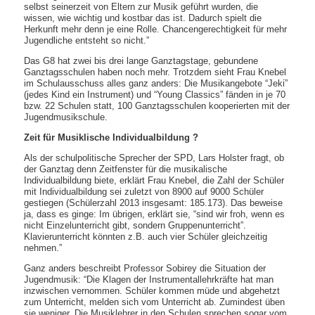
selbst seinerzeit von Eltern zur Musik geführt wurden, die
wissen, wie wichtig und kostbar das ist. Dadurch spielt die
Herkunft mehr denn je eine Rolle. Chancengerechtigkeit für mehr
Jugendliche entsteht so nicht.”
Das G8 hat zwei bis drei lange Ganztagstage, gebundene
Ganztagsschulen haben noch mehr. Trotzdem sieht Frau Knebel
im Schulausschuss alles ganz anders: Die Musikangebote “Jeki”
(jedes Kind ein Instrument) und “Young Classics” fänden in je 70
bzw. 22 Schulen statt, 100 Ganztagsschulen kooperierten mit der
Jugendmusikschule.
Zeit für Musiklische Individualbildung ?
Als der schulpolitische Sprecher der SPD, Lars Holster fragt, ob
der Ganztag denn Zeitfenster für die musikalische
Individualbildung biete, erklärt Frau Knebel, die Zahl der Schüler
mit Individualbildung sei zuletzt von 8900 auf 9000 Schüler
gestiegen (Schülerzahl 2013 insgesamt: 185.173). Das beweise
ja, dass es ginge: Im übrigen, erklärt sie, “sind wir froh, wenn es
nicht Einzelunterricht gibt, sondern Gruppenunterricht”.
Klavierunterricht könnten z.B. auch vier Schüler gleichzeitig
nehmen.”
Ganz anders beschreibt Professor Sobirey die Situation der
Jugendmusik: “Die Klagen der Instrumentallehrkräfte hat man
inzwischen vernommen. Schüler kommen müde und abgehetzt
zum Unterricht, melden sich vom Unterricht ab. Zumindest üben
sie weniger. Die Musiklehrer in den Schulen sprechen sogar vom