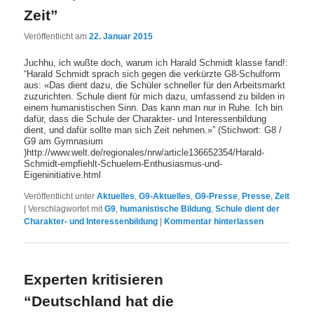
Zeit”
Veröffentlicht am
22. Januar 2015
Juchhu, ich wußte doch, warum ich Harald Schmidt klasse fand!:
“Harald Schmidt sprach sich gegen die verkürzte G8-Schulform
aus: «Das dient dazu, die Schüler schneller für den Arbeitsmarkt
zuzurichten. Schule dient für mich dazu, umfassend zu bilden in
einem humanistischen Sinn. Das kann man nur in Ruhe. Ich bin
dafür, dass die Schule der Charakter- und Interessenbildung
dient, und dafür sollte man sich Zeit nehmen.»” (Stichwort: G8 /
G9 am Gymnasium
)http://www.welt.de/regionales/nrw/article136652354/Harald-
Schmidt-empfiehlt-Schuelern-Enthusiasmus-und-
Eigeninitiative.html
Veröffentlicht unter
Aktuelles
,
G9-Aktuelles
,
G9-Presse
,
Presse
,
Zeit
|
Verschlagwortet mit
G9
,
humanistische Bildung
,
Schule dient der
Charakter- und Interessenbildung
|
Kommentar hinterlassen
Experten kritisieren
“Deutschland hat die