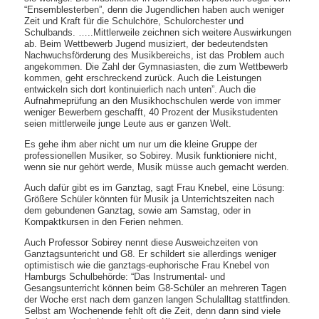
“Ensemblesterben”, denn die Jugendlichen haben auch weniger
Zeit und Kraft für die Schulchöre, Schulorchester und
Schulbands. …..Mittlerweile zeichnen sich weitere Auswirkungen
ab. Beim Wettbewerb Jugend musiziert, der bedeutendsten
Nachwuchsförderung des Musikbereichs, ist das Problem auch
angekommen. Die Zahl der Gymnasiasten, die zum Wettbewerb
kommen, geht erschreckend zurück. Auch die Leistungen
entwickeln sich dort kontinuierlich nach unten”. Auch die
Aufnahmeprüfung an den Musikhochschulen werde von immer
weniger Bewerbern geschafft, 40 Prozent der Musikstudenten
seien mittlerweile junge Leute aus er ganzen Welt.
Es gehe ihm aber nicht um nur um die kleine Gruppe der
professionellen Musiker, so Sobirey. Musik funktioniere nicht,
wenn sie nur gehört werde, Musik müsse auch gemacht werden.
Auch dafür gibt es im Ganztag, sagt Frau Knebel, eine Lösung:
Größere Schüler könnten für Musik ja Unterrichtszeiten nach
dem gebundenen Ganztag, sowie am Samstag, oder in
Kompaktkursen in den Ferien nehmen.
Auch Professor Sobirey nennt diese Ausweichzeiten von
Ganztagsuntericht und G8. Er schildert sie allerdings weniger
optimistisch wie die ganztags-euphorische Frau Knebel von
Hamburgs Schulbehörde: “Das Instrumental- und
Gesangsunterricht können beim G8-Schüler an mehreren Tagen
der Woche erst nach dem ganzen langen Schulalltag stattfinden.
Selbst am Wochenende fehlt oft die Zeit, denn dann sind viele