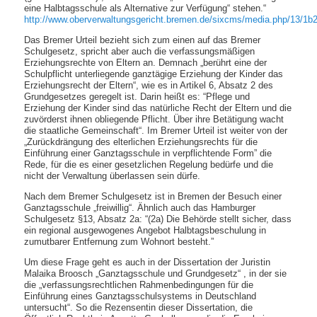
eine Halbtagsschule als Alternative zur Verfügung“ stehen.“
http://www.oberverwaltungsgericht.bremen.de/sixcms/media.php/13/1b
Das Bremer Urteil bezieht sich zum einen auf das Bremer
Schulgesetz, spricht aber auch die verfassungsmäßigen
Erziehungsrechte von Eltern an. Demnach „berührt eine der
Schulpflicht unterliegende ganztägige Erziehung der Kinder das
Erziehungsrecht der Eltern“, wie es in Artikel 6, Absatz 2 des
Grundgesetzes geregelt ist. Darin heißt es: “Pflege und
Erziehung der Kinder sind das natürliche Recht der Eltern und die
zuvörderst ihnen obliegende Pflicht. Über ihre Betätigung wacht
die staatliche Gemeinschaft“. Im Bremer Urteil ist weiter von der
„Zurückdrängung des elterlichen Erziehungsrechts für die
Einführung einer Ganztagsschule in verpflichtende Form” die
Rede, für die es einer gesetzlichen Regelung bedürfe und die
nicht der Verwaltung überlassen sein dürfe.
Nach dem Bremer Schulgesetz ist in Bremen der Besuch einer
Ganztagsschule „freiwillig“. Ähnlich auch das Hamburger
Schulgesetz §13, Absatz 2a: “(2a) Die Behörde stellt sicher, dass
ein regional ausgewogenes Angebot Halbtagsbeschulung in
zumutbarer Entfernung zum Wohnort besteht.”
Um diese Frage geht es auch in der Dissertation der Juristin
Malaika Broosch „Ganztagsschule und Grundgesetz“ , in der sie
die „verfassungsrechtlichen Rahmenbedingungen für die
Einführung eines Ganztagsschulsystems in Deutschland
untersucht“. So die Rezensentin dieser Dissertation, die