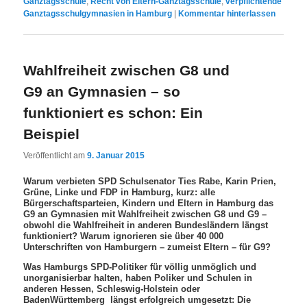
Ganztagsschule
,
Recht von Eltern-Ganztagsschule
,
verpflichtende
Ganztagsschulgymnasien in Hamburg
|
Kommentar hinterlassen
Wahlfreiheit zwischen G8 und
G9 an Gymnasien – so
funktioniert es schon: Ein
Beispiel
Veröffentlicht am
9. Januar 2015
Warum verbieten SPD Schulsenator Ties Rabe, Karin Prien,
Grüne, Linke und FDP in Hamburg, kurz: alle
Bürgerschaftsparteien, Kindern und Eltern in Hamburg das
G9 an Gymnasien mit Wahlfreiheit zwischen G8 und G9 –
obwohl die Wahlfreiheit in anderen Bundesländern längst
funktioniert? Warum ignorieren sie über 40 000
Unterschriften von Hamburgern – zumeist Eltern – für G9?
Was Hamburgs SPD-Politiker für völlig unmöglich und
unorganisierbar halten, haben Poliker und Schulen in
anderen Hessen, Schleswig-Holstein oder
BadenWürttemberg längst erfolgreich umgesetzt: Die