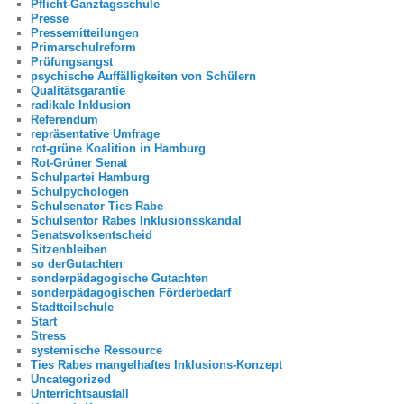
Pflicht-Ganztagsschule
Presse
Pressemitteilungen
Primarschulreform
Prüfungsangst
psychische Auffälligkeiten von Schülern
Qualitätsgarantie
radikale Inklusion
Referendum
repräsentative Umfrage
rot-grüne Koalition in Hamburg
Rot-Grüner Senat
Schulpartei Hamburg
Schulpychologen
Schulsenator Ties Rabe
Schulsentor Rabes Inklusionsskandal
Senatsvolksentscheid
Sitzenbleiben
so derGutachten
sonderpädagogische Gutachten
sonderpädagogischen Förderbedarf
Stadtteilschule
Start
Stress
systemische Ressource
Ties Rabes mangelhaftes Inklusions-Konzept
Uncategorized
Unterrichtsausfall