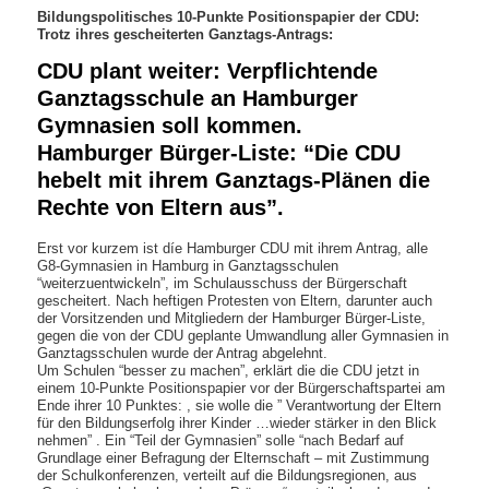
Bildungspolitisches 10-Punkte Positionspapier der CDU:
Trotz ihres gescheiterten Ganztags-Antrags:
CDU plant weiter: Verpflichtende
Ganztagsschule an Hamburger
Gymnasien soll kommen.
Hamburger Bürger-Liste: “Die CDU
hebelt mit ihrem Ganztags-Plänen die
Rechte von Eltern aus”.
Erst vor kurzem ist díe Hamburger CDU mit ihrem Antrag, alle
G8-Gymnasien in Hamburg in Ganztagsschulen
“weiterzuentwickeln”, im Schulausschuss der Bürgerschaft
gescheitert. Nach heftigen Protesten von Eltern, darunter auch
der Vorsitzenden und Mitgliedern der Hamburger Bürger-Liste,
gegen die von der CDU geplante Umwandlung aller Gymnasien in
Ganztagsschulen wurde der Antrag abgelehnt.
Um Schulen “besser zu machen”, erklärt die die CDU jetzt in
einem 10-Punkte Positionspapier vor der Bürgerschaftspartei am
Ende ihrer 10 Punktes: , sie wolle die ” Verantwortung der Eltern
für den Bildungserfolg ihrer Kinder …wieder stärker in den Blick
nehmen” . Ein “Teil der Gymnasien” solle “nach Bedarf auf
Grundlage einer Befragung der Elternschaft – mit Zustimmung
der Schulkonferenzen, verteilt auf die Bildungsregionen, aus