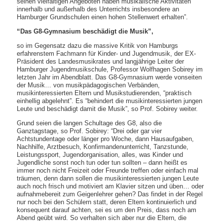
seinen vielfältigen Angeboten haben musikalische Aktivitäten
innerhalb und außerhalb des Unterrichts insbesondere an
Hamburger Grundschulen einen hohen Stellenwert erhalten”.
“Das G8-Gymnasium beschädigt die Musik”,
so im Gegensatz dazu die massive Kritik von Hamburgs
erfahrenstem Fachmann für Kinder- und Jugendmusik, der EX-
Präsident des Landesmusikrates und langjährige Leiter der
Hamburger Jugendmusikschule, Professor Wolfhagen Sobirey im
letzten Jahr im Abendblatt. Das G8-Gymnasium werde vonseiten
der Musik… von musikpädagogischen Verbänden,
musikinteressierten Eltern und Musikstudierenden, “praktisch
einhellig abgelehnt”. Es “behindert die musikinteressierten jungen
Leute und beschädigt damit die Musik”, so Prof. Sobirey weiter.
Grund seien die langen Schultage des G8, also die
Ganztagstage, so Prof. Sobirey: “Drei oder gar vier
Achtstundentage oder länger pro Woche, dann Hausaufgaben,
Nachhilfe, Arztbesuch, Konfirmandenunterricht, Tanzstunde,
Leistungssport, Jugendorganisation, alles, was Kinder und
Jugendliche sonst noch tun oder tun sollten – dann heißt es
immer noch nicht Freizeit oder Freunde treffen oder einfach mal
träumen, denn dann sollen die musikinteressierten jungen Leute
auch noch frisch und motiviert am Klavier sitzen und üben… oder
aufnahmebereit zum Geigenlehrer gehen? Das findet in der Regel
nur noch bei den Schülern statt, deren Eltern kontinuierlich und
konsequent darauf achten, sei es um den Preis, dass noch am
Abend geübt wird. So verhalten sich aber nur die Eltern, die