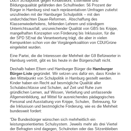
Doch Schulpolitik gegen Kindeswohl, Elternwille und
Bildungsqualität gefährden den Schulfrieden: 56 Prozent der
Bürger in Hamburg sind nach repräsentativen Umfragen zutiefst
unzufrieden mit der Hamburger Schulpolitik – mit den
undurchdachten Dauer-Reformen, Abschaffung des
Klassenwiederholens, fehlenden Lehrern und ständigem
Unterrichtsausfall, unzureichender Qualität von GBS bis Krippe,
mangelhaften Konzepten von Förderung bis Inklusuion, für die
der SPD SEnat die Verantwortung trägt, die aber in vielen
Kernpunkten schon von der Vorgängerkoalition von CDU/Grüne
eingeleitet wurden.
Eine Partei, die die Interessen der Mehrheit der G9 Befürworter in
Hamburg vertritt, gibt es bis heute in der Bürgerschaft nicht.
Deshalb haben Eltern und Hamburger Bürger die
Hamburger
Bürger-Liste
gegründet. Wir setzen uns dafür ein, dass Kinder in
den Mittelpunkt von Schulpolitik in Hamburg gestellt werden.
Kinder haben ein Recht auf besmögliche Qualität aller
Schulabschlüsse und Schulen, auf Zeit und Ruhe zum
gründlichen Lernen, auf Wissen, Vertiefung und umfassende
Allgemeinbildung, auf Mittel für ausreichendes pädagogisches
Personal und Ausstattung von Krippe, Schulen, Betreuung, für
die Inklusiuon und bestmögliche Förderung, wie es die Mehrheit
bundesweit fordert:
“Die Bundesbürger wünschen sich mehrheitlich ein
leistungsorientiertes Schulsystem. Jeweils mehr als drei Viertel
der Befragten sind dagegen, Schulnoten oder das Sitzenbleiben