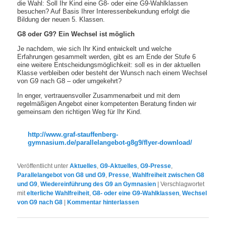
die Wahl: Soll Ihr Kind eine G8- oder eine G9-Wahlklassen
besuchen? Auf Basis Ihrer Interessenbekundung erfolgt die
Bildung der neuen 5. Klassen.
G8 oder G9? Ein Wechsel ist möglich
Je nachdem, wie sich Ihr Kind entwickelt und welche
Erfahrungen gesammelt werden, gibt es am Ende der Stufe 6
eine weitere Entscheidungsmöglichkeit: soll es in der aktuellen
Klasse verbleiben oder besteht der Wunsch nach einem Wechsel
von G9 nach G8 – oder umgekehrt?
In enger, vertrauensvoller Zusammenarbeit und mit dem
regelmäßigen Angebot einer kompetenten Beratung finden wir
gemeinsam den richtigen Weg für Ihr Kind.
http://www.graf-stauffenberg-
gymnasium.de/parallelangebot-g8g9/flyer-download/
Veröffentlicht unter
Aktuelles
,
G9-Aktuelles
,
G9-Presse
,
Parallelangebot von G8 und G9
,
Presse
,
Wahlfreiheit zwischen G8
und G9
,
Wiedereinführung des G9 an Gymnasien
|
Verschlagwortet
mit
elterliche Wahlfreiheit
,
G8- oder eine G9-Wahlklassen
,
Wechsel
von G9 nach G8
|
Kommentar hinterlassen