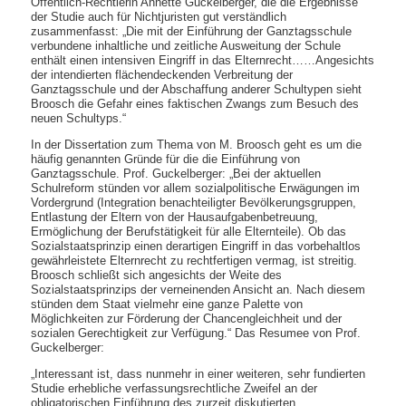
Öffentlich-Rechtlerin Annette Guckelberger, die die Ergebnisse
der Studie auch für Nichtjuristen gut verständlich
zusammenfasst: „Die mit der Einführung der Ganztagsschule
verbundene inhaltliche und zeitliche Ausweitung der Schule
enthält einen intensiven Eingriff in das Elternrecht……Angesichts
der intendierten flächendeckenden Verbreitung der
Ganztagsschule und der Abschaffung anderer Schultypen sieht
Broosch die Gefahr eines faktischen Zwangs zum Besuch des
neuen Schultyps.“
In der Dissertation zum Thema von M. Broosch geht es um die
häufig genannten Gründe für die die Einführung von
Ganztagsschule. Prof. Guckelberger: „Bei der aktuellen
Schulreform stünden vor allem sozialpolitische Erwägungen im
Vordergrund (Integration benachteiligter Bevölkerungsgruppen,
Entlastung der Eltern von der Hausaufgabenbetreuung,
Ermöglichung der Berufstätigkeit für alle Elternteile). Ob das
Sozialstaatsprinzip einen derartigen Eingriff in das vorbehaltlos
gewährleistete Elternrecht zu rechtfertigen vermag, ist streitig.
Broosch schließt sich angesichts der Weite des
Sozialstaatsprinzips der verneinenden Ansicht an. Nach diesem
stünden dem Staat vielmehr eine ganze Palette von
Möglichkeiten zur Förderung der Chancengleichheit und der
sozialen Gerechtigkeit zur Verfügung.“ Das Resumee von Prof.
Guckelberger:
„Interessant ist, dass nunmehr in einer weiteren, sehr fundierten
Studie erhebliche verfassungsrechtliche Zweifel an der
obligatorischen Einführung des zurzeit diskutierten