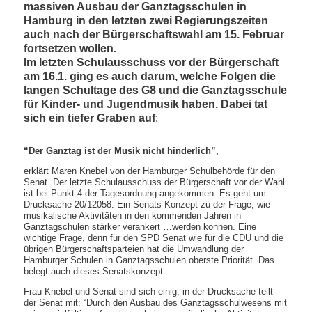
massiven Ausbau der Ganztagsschulen in
Hamburg in den letzten zwei Regierungszeiten
auch nach der Bürgerschaftswahl am 15. Februar
fortsetzen wollen.
Im letzten Schulausschuss vor der Bürgerschaft
am 16.1. ging es auch darum, welche Folgen die
langen Schultage des G8 und die Ganztagsschule
für Kinder- und Jugendmusik haben. Dabei tat
sich ein tiefer Graben auf
:
“Der Ganztag ist der Musik nicht hinderlich”,
erklärt Maren Knebel von der Hamburger Schulbehörde für den
Senat. Der letzte Schulausschuss der Bürgerschaft vor der Wahl
ist bei Punkt 4 der Tagesordnung angekommen. Es geht um
Drucksache 20/12058: Ein Senats-Konzept zu der Frage, wie
musikalische Aktivitäten in den kommenden Jahren in
Ganztagschulen stärker verankert …werden können. Eine
wichtige Frage, denn für den SPD Senat wie für die CDU und die
übrigen Bürgerschaftsparteien hat die Umwandlung der
Hamburger Schulen in Ganztagsschulen oberste Priorität. Das
belegt auch dieses Senatskonzept.
Frau Knebel und Senat sind sich einig, in der Drucksache teilt
der Senat mit: “Durch den Ausbau des Ganztagsschulwesens mit