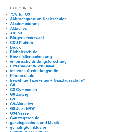
KATEGORIEN
75% für G9
Abbruchquote an Hochschulen
Akademisierung
Aktuelles
Art. 50
Bürgerschaftswahl
CDU-Frakion
Druck
Einheitsschule
Einzelfallentscheidung
empirische Bildungsforschung
Erzieher-Kind-Schlüssel
fehlende Ausbildungsreife
Förderschule
freiwillige Tätigkeiten – Ganztagsschule?
G8
G8-Gymnasien
G8-Zwang
G9
G9-Aktuelles
G9-Jetzt-NRW
G9-Presse
Ganztagsschule
ganztagsschule und Musik
gemäßigte Inklusion