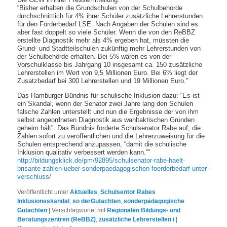
“Bisher erhalten die Grundschulen von der Schulbehörde
durchschnittlich für 4% ihrer Schüler zusätzliche Lehrerstunden
für den Förderbedarf LSE. Nach Angaben der Schulen sind es
aber fast doppelt so viele Schüler. Wenn die von den ReBBZ
erstellte Diagnostik mehr als 4% ergeben hat, müssten die
Grund- und Stadtteilschulen zukünftig mehr Lehrerstunden von
der Schulbehörde erhalten. Bei 5% wären es von der
Vorschulklasse bis Jahrgang 10 insgesamt ca. 150 zusätzliche
Lehrerstellen im Wert von 9,5 Millionen Euro. Bei 6% liegt der
Zusatzbedarf bei 300 Lehrerstellen und 19 Millionen Euro.”
Das Hamburger Bündnis für schulische Inklusion dazu: “Es ist
ein Skandal, wenn der Senator zwei Jahre lang den Schulen
falsche Zahlen unterstellt und nun die Ergebnisse der von ihm
selbst angeordneten Diagnostik aus wahltaktischen Gründen
geheim hält”. Das Bündnis forderte Schulsenator Rabe auf, die
Zahlen sofort zu veröffentlichen und die Lehrerzuweisung für die
Schulen entsprechend anzupassen, “damit die schulische
Inklusion qualitativ verbessert werden kann.””
http://bildungsklick.de/pm/92895/schulsenator-rabe-haelt-
brisante-zahlen-ueber-sonderpaedagogischen-foerderbedarf-unter-
verschluss/
Veröffentlicht unter
Aktuelles
,
Schulsentor Rabes
Inklusionsskandal
,
so derGutachten
,
sonderpädagogische
Gutachten
|
Verschlagwortet mit
Regionalen Bildungs- und
Beratungszentren (ReBBZ)
,
zusätzliche Lehrerstellen i
|