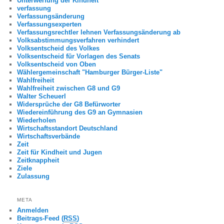
Unterwerfung der Kindheit
verfassung
Verfassungsänderung
Verfassungsexperten
Verfassungsrechtler lehnen Verfassungsänderung ab
Volksabstimmungsverfahren verhindert
Volksentscheid des Volkes
Volksentscheid für Vorlagen des Senats
Volksentscheid von Oben
Wählergemeinschaft "Hamburger Bürger-Liste"
Wahlfreiheit
Wahlfreiheit zwischen G8 und G9
Walter Scheuerl
Widersprüche der G8 Befürworter
Wiedereinführung des G9 an Gymnasien
Wiederholen
Wirtschaftsstandort Deutschland
Wirtschaftsverbände
Zeit
Zeit für Kindheit und Jugen
Zeitknappheit
Ziele
Zulassung
META
Anmelden
Beitrags-Feed (
RSS
)