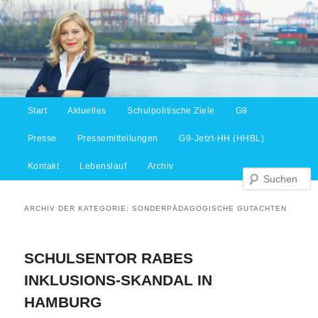
Hauptmenü
Start
Aktuelles
Schulpolitische Ziele
G9
Zum Inhalt wechseln
Zum sekundären Inhalt wechseln
S
Presse
Pressemitteilungen
G9-Jetzt-HH (HHBL)
Kontakt
Lebenslauf
Archiv
ARCHIV DER KATEGORIE:
SONDERPÄDAGOGISCHE GUTACHTEN
SCHULSENTOR RABES
INKLUSIONS-SKANDAL IN
HAMBURG