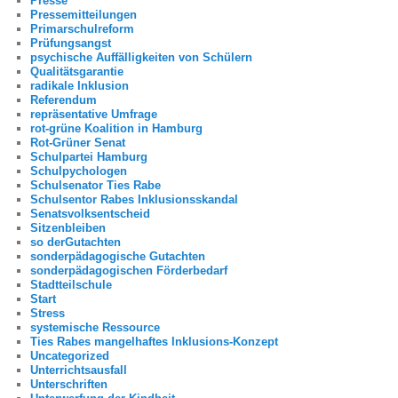
Presse
Pressemitteilungen
Primarschulreform
Prüfungsangst
psychische Auffälligkeiten von Schülern
Qualitätsgarantie
radikale Inklusion
Referendum
repräsentative Umfrage
rot-grüne Koalition in Hamburg
Rot-Grüner Senat
Schulpartei Hamburg
Schulpychologen
Schulsenator Ties Rabe
Schulsentor Rabes Inklusionsskandal
Senatsvolksentscheid
Sitzenbleiben
so derGutachten
sonderpädagogische Gutachten
sonderpädagogischen Förderbedarf
Stadtteilschule
Start
Stress
systemische Ressource
Ties Rabes mangelhaftes Inklusions-Konzept
Uncategorized
Unterrichtsausfall
Unterschriften