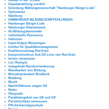
Gewalt in der Schule
Gewaltenteilung zerstört
Gründung Wählergemeinschaft "Hamburger Bürger-Liste"
Gymnasien
Hamburg
HAMBURGER BILDUNGSEMPFEHLUNGEN
Hamburger Bürger-Liste
Hamburger Kitanetzwerk.
Ifo-Bildungsbarometer
individuelle Ressource
Inklusion
Input-Output Messungen
Institut für Qualitätsmanagement
Koalitionsvertrag Rot-Grün
kompromisslose Anti-G9 Linie von Rot-Grün
lernen vermessen
Lex Olympia
mangelnde Berufsorientierung
Messbarkeit von Bildung
Ministerpräsident Brodkorb
Mobbing
Musik
Nachhilfeboom wegen G8
Noten
Olmpiade
Parallelangebot von G8 und G9
Persönlichkeit vermessen
Pflicht-Ganztagsschule